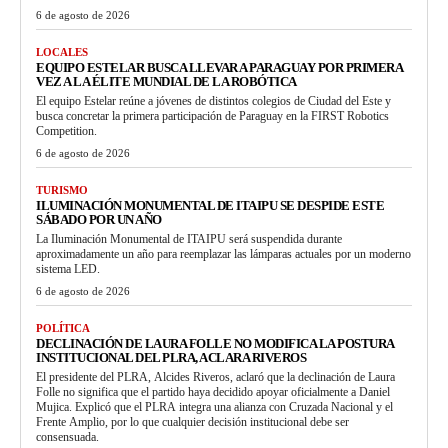
6 de agosto de 2026
LOCALES
EQUIPO ESTELAR BUSCA LLEVAR A PARAGUAY POR PRIMERA
VEZ A LA ÉLITE MUNDIAL DE LA ROBÓTICA
El equipo Estelar reúne a jóvenes de distintos colegios de Ciudad del Este y
busca concretar la primera participación de Paraguay en la FIRST Robotics
Competition.
6 de agosto de 2026
TURISMO
ILUMINACIÓN MONUMENTAL DE ITAIPU SE DESPIDE ESTE
SÁBADO POR UN AÑO
La Iluminación Monumental de ITAIPU será suspendida durante
aproximadamente un año para reemplazar las lámparas actuales por un moderno
sistema LED.
6 de agosto de 2026
POLÍTICA
DECLINACIÓN DE LAURA FOLLE NO MODIFICA LA POSTURA
INSTITUCIONAL DEL PLRA, ACLARA RIVEROS
El presidente del PLRA, Alcides Riveros, aclaró que la declinación de Laura
Folle no significa que el partido haya decidido apoyar oficialmente a Daniel
Mujica. Explicó que el PLRA integra una alianza con Cruzada Nacional y el
Frente Amplio, por lo que cualquier decisión institucional debe ser
consensuada.