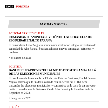
TAGS
PORTADA
ULTIMAS NOTICIAS
POLICIALES Y JUDICIALES
COMANDANTE ANUNCIA REVISIÓN DE LA ESTRATEGIA DE
SEGURIDAD EN ALTO PARANÁ
El comandante César Silguero anunció una evaluación integral del sistema de
seguridad de Alto Paraná. Podrían aplicarse nuevas estrategias, refuerzos y
cambios.
7 de agosto de 2026
POLÍTICA
DANI PEREIRA PROYECTA LA UNIDAD OPOSITORA MÁS ALLÁ
DE LAS ELECCIONES MUNICIPALES
El candidato a la Intendencia de Ciudad del Este por Yo Creo, Daniel Pereira
Mujica, afirmó que la unidad alcanzada con un sector del PLRA debe
trascender las elecciones municipales y convertirse en la base de un proyecto
político para disputar la Gobernación de Alto Paraná y la Presidencia de la
República en 2028.
7 de agosto de 2026
REGIÓN