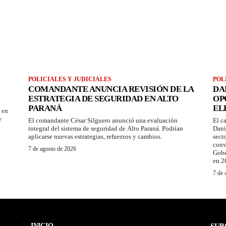
POLICIALES Y JUDICIALES
POL
2
COMANDANTE ANUNCIA REVISIÓN DE LA
DA
ESTRATEGIA DE SEGURIDAD EN ALTO
OP
PARANÁ
EL
 en
e
El comandante César Silguero anunció una evaluación
El c
integral del sistema de seguridad de Alto Paraná. Podrían
Dani
aplicarse nuevas estrategias, refuerzos y cambios.
sect
conv
7 de agosto de 2026
Gobe
en 2
7 de 
INICIO