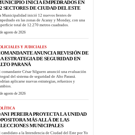
UNICIPIO INICIA EMPEDRADOS EN
2 SECTORES DE CIUDAD DEL ESTE
a Municipalidad inició 12 nuevos frentes de
mpedrado en las zonas de Acaray y Monday, con una
uperficie total de 12.270 metros cuadrados.
de agosto de 2026
OLICIALES Y JUDICIALES
COMANDANTE ANUNCIA REVISIÓN DE
A ESTRATEGIA DE SEGURIDAD EN
ALTO PARANÁ
l comandante César Silguero anunció una evaluación
ntegral del sistema de seguridad de Alto Paraná.
odrían aplicarse nuevas estrategias, refuerzos y
ambios.
de agosto de 2026
OLÍTICA
ANI PEREIRA PROYECTA LA UNIDAD
POSITORA MÁS ALLÁ DE LAS
LECCIONES MUNICIPALES
l candidato a la Intendencia de Ciudad del Este por Yo