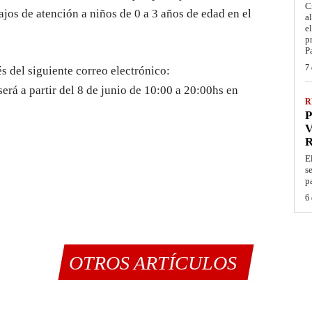
C
ajos de atención a niños de 0 a 3 años de edad en el
a
e
p
P
7 
 del siguiente correo electrónico:
erá a partir del 8 de junio de 10:00 a 20:00hs en
R
P
V
E
s
p
6 
OTROS ARTÍCULOS