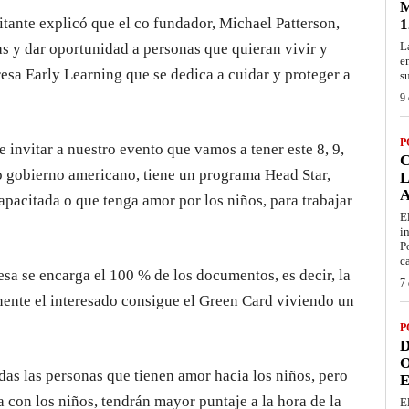
M
itante explicó que el co fundador, Michael Patterson,
1
L
tas y dar oportunidad a personas que quieran vivir y
e
resa Early Learning que se dedica a cuidar y proteger a
s
9 
P
e invitar a nuestro evento que vamos a tener este 8, 9,
io gobierno americano, tiene un programa Head Star,
L
apacitada o que tenga amor por los niños, para trabajar
E
i
P
c
esa se encarga el 100 % de los documentos, es decir, la
7 
ente el interesado consigue el Green Card viviendo un
P
D
O
odas las personas que tienen amor hacia los niños, pero
E
 con los niños, tendrán mayor puntaje a la hora de la
E