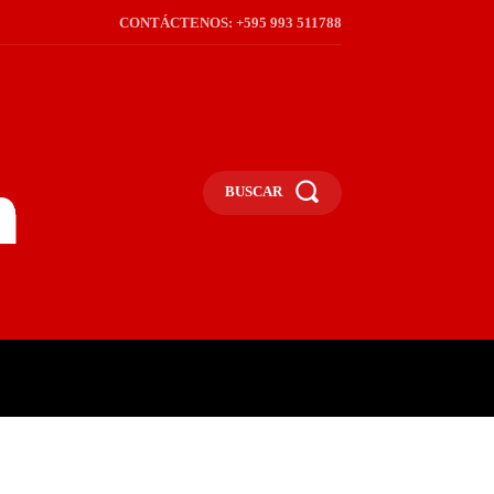
CONTÁCTENOS: +595 993 511788
BUSCAR
ICA
REGIÓN
FRONTERA
S