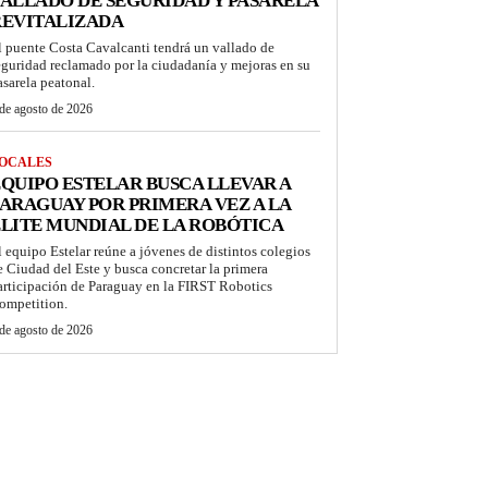
ALLADO DE SEGURIDAD Y PASARELA
REVITALIZADA
l puente Costa Cavalcanti tendrá un vallado de
eguridad reclamado por la ciudadanía y mejoras en su
asarela peatonal.
de agosto de 2026
OCALES
QUIPO ESTELAR BUSCA LLEVAR A
ARAGUAY POR PRIMERA VEZ A LA
LITE MUNDIAL DE LA ROBÓTICA
l equipo Estelar reúne a jóvenes de distintos colegios
e Ciudad del Este y busca concretar la primera
articipación de Paraguay en la FIRST Robotics
ompetition.
de agosto de 2026