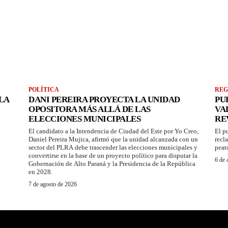
POLÍTICA
REG
LA
DANI PEREIRA PROYECTA LA UNIDAD
PU
OPOSITORA MÁS ALLÁ DE LAS
VA
ELECCIONES MUNICIPALES
RE
El candidato a la Intendencia de Ciudad del Este por Yo Creo,
El p
Daniel Pereira Mujica, afirmó que la unidad alcanzada con un
recl
sector del PLRA debe trascender las elecciones municipales y
peat
convertirse en la base de un proyecto político para disputar la
6 de 
Gobernación de Alto Paraná y la Presidencia de la República
en 2028.
7 de agosto de 2026