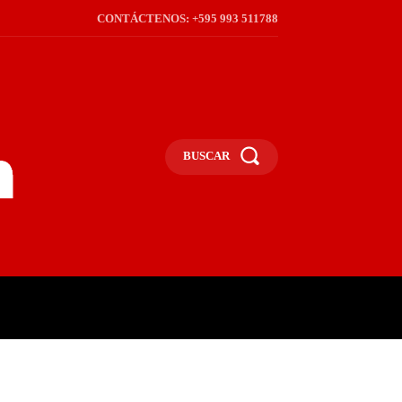
CONTÁCTENOS: +595 993 511788
BUSCAR
ICA
REGIÓN
FRONTERA
S