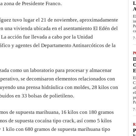
L
la zona de Presidente Franco.
E
ríguez tuvo lugar el 21 de noviembre, aproximadamente
i
P
en una vivienda ubicada en el asentamiento El Edén del
c
La acción fue llevada a cabo por la Unidad
7 
áfico y agentes del Departamento Antinarcóticos de la
P
D
O
lizada como un laboratorio para procesar y almacenar
E
E
 operativo, se decomisaron elementos relacionados con
C
luyendo una prensa hidráulica con moldes, 28 kilos con
a
e
buidos en 33 bolsas de polietileno.
p
P
7 
amos de supuesta marihuana, 16 kilos con 180 gramos
mos de supuesta cocaína tipo crack, así como 5 kilos
R
y 1 kilo con 680 gramos de supuesta marihuana tipo
P