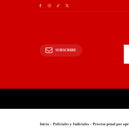
SUBSCRIBE
INICIO
POLICIALES Y
Inicio
Policiales y Judiciales
Proceso penal por ope