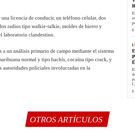
V
E
 una licencia de conducir, un teléfono celular, dos
s
p
os radios tipo walkie-talkie, moldes de hierro y
6 
el laboratorio clandestino.
L
E
s a un análisis primario de campo mediante el sistema
P
marihuana normal y tipo hachís, cocaína tipo crack, y
É
s autoridades policiales involucradas en la
E
d
p
C
6 
OTROS ARTÍCULOS