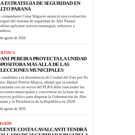
A ESTRATEGIA DE SEGURIDAD EN
ALTO PARANÁ
l comandante César Silguero anunció una evaluación
ntegral del sistema de seguridad de Alto Paraná.
odrían aplicarse nuevas estrategias, refuerzos y
ambios.
de agosto de 2026
OLÍTICA
ANI PEREIRA PROYECTA LA UNIDAD
POSITORA MÁS ALLÁ DE LAS
LECCIONES MUNICIPALES
l candidato a la Intendencia de Ciudad del Este por Yo
reo, Daniel Pereira Mujica, afirmó que la unidad
lcanzada con un sector del PLRA debe trascender las
lecciones municipales y convertirse en la base de un
royecto político para disputar la Gobernación de Alto
araná y la Presidencia de la República en 2028.
de agosto de 2026
EGIÓN
UENTE COSTA CAVALCANTI TENDRÁ