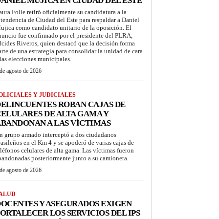
ANIEL MUJICA EN CIUDAD DEL ESTE
aura Folle retiró oficialmente su candidatura a la
ntendencia de Ciudad del Este para respaldar a Daniel
ujica como candidato unitario de la oposición. El
nuncio fue confirmado por el presidente del PLRA,
lcides Riveros, quien destacó que la decisión forma
arte de una estrategia para consolidar la unidad de cara
 las elecciones municipales.
de agosto de 2026
OLICIALES Y JUDICIALES
ELINCUENTES ROBAN CAJAS DE
ELULARES DE ALTA GAMA Y
BANDONAN A LAS VÍCTIMAS
n grupo armado interceptó a dos ciudadanos
rasileños en el Km 4 y se apoderó de varias cajas de
eléfonos celulares de alta gama. Las víctimas fueron
bandonadas posteriormente junto a su camioneta.
de agosto de 2026
ALUD
OCENTES Y ASEGURADOS EXIGEN
ORTALECER LOS SERVICIOS DEL IPS