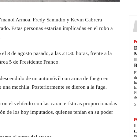
o Ymanol Armoa, Fredy Samudio y Kevin Cabrera
ado. Estas personas estarían implicadas en el robo a
.
P
D
ó el 8 de agosto pasado, a las 21:30 horas, frente a la
M
I
área 5 de Presidente Franco.
E
d
a descendido de un automóvil con arma de fuego en
h
e una mochila. Posteriormente se dieron a la fuga.
E
N
d
aron el vehículo con las características proporcionadas
5 
ión de los hoy imputados, quienes tenían en su poder
P
L
O