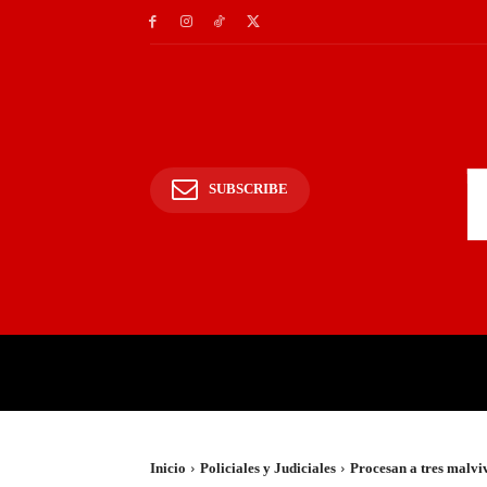
SUBSCRIBE
INICIO
POLICIALES Y
Inicio
Policiales y Judiciales
Procesan a tres malviv