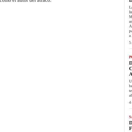
como el autor del atraco.
D
L
I
M
a
A
p
a
5 
P
D
C
A
U
b
t
a
4 
S
D
F