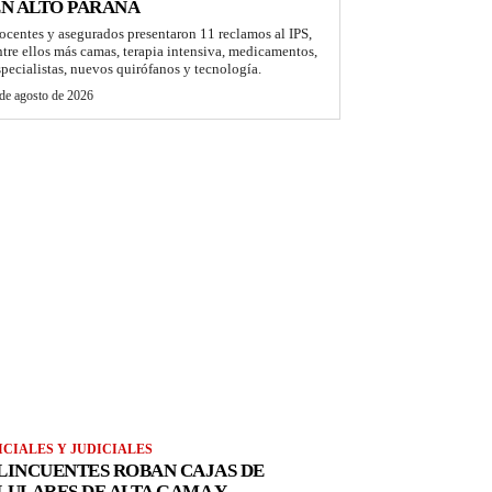
N ALTO PARANÁ
ocentes y asegurados presentaron 11 reclamos al IPS,
ntre ellos más camas, terapia intensiva, medicamentos,
specialistas, nuevos quirófanos y tecnología.
de agosto de 2026
ICIALES Y JUDICIALES
LINCUENTES ROBAN CAJAS DE
LULARES DE ALTA GAMA Y