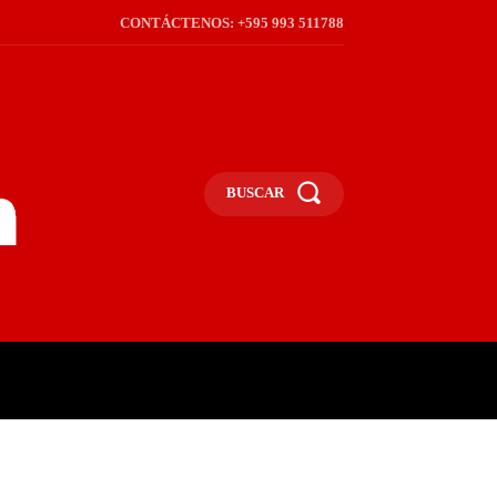
CONTÁCTENOS: +595 993 511788
BUSCAR
ICA
REGIÓN
FRONTERA
S