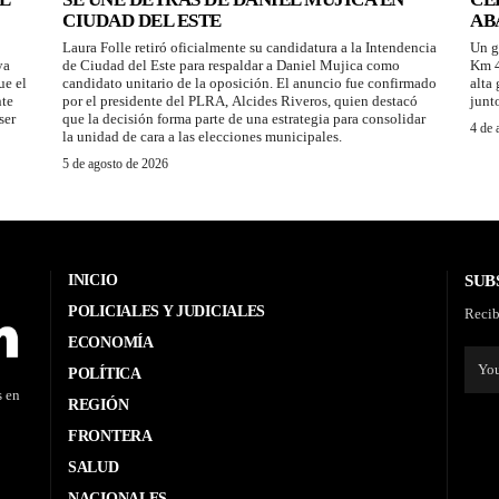
CIUDAD DEL ESTE
AB
Laura Folle retiró oficialmente su candidatura a la Intendencia
Un g
ya
de Ciudad del Este para respaldar a Daniel Mujica como
Km 4
ue el
candidato unitario de la oposición. El anuncio fue confirmado
alta
nte
por el presidente del PLRA, Alcides Riveros, quien destacó
junt
ser
que la decisión forma parte de una estrategia para consolidar
4 de 
la unidad de cara a las elecciones municipales.
5 de agosto de 2026
INICIO
SUB
POLICIALES Y JUDICIALES
Recib
ECONOMÍA
POLÍTICA
s en
REGIÓN
FRONTERA
SALUD
NACIONALES