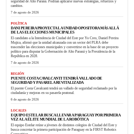
seguridad de Alto Paraná. Podrían aplicarse nuevas estrategias, refuerzos y
cambios.
7 de agosto de 2026
POLÍTICA
DANI PEREIRA PROYECTA LA UNIDAD OPOSITORA MÁS ALLÁ
DE LAS ELECCIONES MUNICIPALES
El candidato a la Intendencia de Ciudad del Este por Yo Creo, Daniel Pereira
Mujica, afirmó que la unidad alcanzada con un sector del PLRA debe
trascender las elecciones municipales y convertirse en la base de un proyecto
político para disputar la Gobernación de Alto Paraná y la Presidencia de la
República en 2028.
7 de agosto de 2026
REGIÓN
PUENTE COSTA CAVALCANTI TENDRÁ VALLADO DE
SEGURIDAD Y PASARELA REVITALIZADA
El puente Costa Cavalcanti tendrá un vallado de seguridad reclamado por la
ciudadanía y mejoras en su pasarela peatonal.
6 de agosto de 2026
LOCALES
EQUIPO ESTELAR BUSCA LLEVAR A PARAGUAY POR PRIMERA
VEZ A LA ÉLITE MUNDIAL DE LA ROBÓTICA
El equipo Estelar reúne a jóvenes de distintos colegios de Ciudad del Este y
busca concretar la primera participación de Paraguay en la FIRST Robotics
Competition.