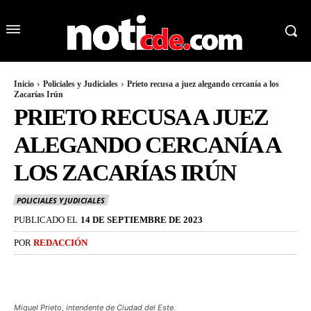
Inicio
Policiales y Judiciales
Prieto recusa a juez alegando cercanía a los
Zacarías Irún
PRIETO RECUSA A JUEZ
ALEGANDO CERCANÍA A
LOS ZACARÍAS IRÚN
POLICIALES Y JUDICIALES
PUBLICADO EL
14 DE SEPTIEMBRE DE 2023
POR
REDACCIÓN
Miguel Prieto, intendente de Ciudad del Este.