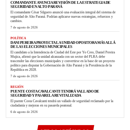
COMANDANTE ANUNCIA REVISIÓN DE LA ESTRATEGIA DE
SEGURIDAD EN ALTO PARANÁ
El comandante César Silguero anunció una evaluación integral del sistema de
seguridad de Alto Paraná. Podrían aplicarse nuevas estrategias, refuerzos y
cambios.
7 de agosto de 2026
POLÍTICA
DANI PEREIRA PROYECTA LA UNIDAD OPOSITORA MÁS ALLÁ
DE LAS ELECCIONES MUNICIPALES
El candidato a la Intendencia de Ciudad del Este por Yo Creo, Daniel Pereira
Mujica, afirmó que la unidad alcanzada con un sector del PLRA debe
trascender las elecciones municipales y convertirse en la base de un proyecto
político para disputar la Gobernación de Alto Paraná y la Presidencia de la
República en 2028.
7 de agosto de 2026
REGIÓN
PUENTE COSTA CAVALCANTI TENDRÁ VALLADO DE
SEGURIDAD Y PASARELA REVITALIZADA
El puente Costa Cavalcanti tendrá un vallado de seguridad reclamado por la
ciudadanía y mejoras en su pasarela peatonal.
6 de agosto de 2026