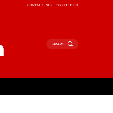
CONTÁCTENOS: +595 993 511788
BUSCAR
ICA
REGIÓN
FRONTERA
S