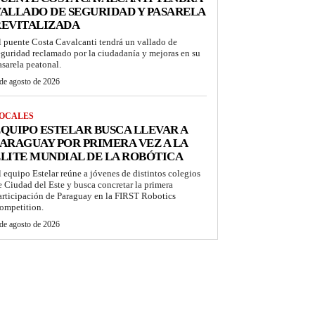
ALLADO DE SEGURIDAD Y PASARELA
REVITALIZADA
l puente Costa Cavalcanti tendrá un vallado de
eguridad reclamado por la ciudadanía y mejoras en su
asarela peatonal.
de agosto de 2026
OCALES
QUIPO ESTELAR BUSCA LLEVAR A
ARAGUAY POR PRIMERA VEZ A LA
LITE MUNDIAL DE LA ROBÓTICA
l equipo Estelar reúne a jóvenes de distintos colegios
e Ciudad del Este y busca concretar la primera
articipación de Paraguay en la FIRST Robotics
ompetition.
de agosto de 2026