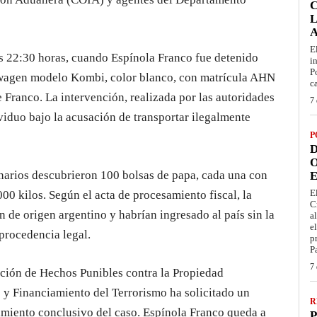
L
E
as 22:30 horas, cuando Espínola Franco fue detenido
i
P
swagen modelo Kombi, color blanco, con matrícula AHN
c
Franco. La intervención, realizada por las autoridades
7 
ividuo bajo la acusación de transportar ilegalmente
P
D
O
onarios descubrieron 100 bolsas de papa, cada una con
E
E
00 kilos. Según el acta de procesamiento fiscal, la
C
n de origen argentino y habrían ingresado al país sin la
a
e
procedencia legal.
p
P
7 
ución de Hechos Punibles contra la Propiedad
 y Financiamiento del Terrorismo ha solicitado un
R
rimiento conclusivo del caso. Espínola Franco queda a
P