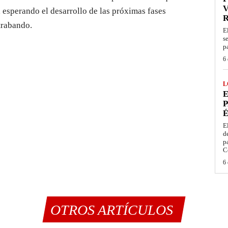
V
 esperando el desarrollo de las próximas fases
trabando.
E
s
p
6 
L
E
P
É
E
d
p
C
6 
OTROS ARTÍCULOS