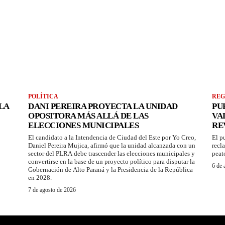
POLÍTICA
REG
LA
DANI PEREIRA PROYECTA LA UNIDAD
PU
OPOSITORA MÁS ALLÁ DE LAS
VA
ELECCIONES MUNICIPALES
RE
El candidato a la Intendencia de Ciudad del Este por Yo Creo,
El p
Daniel Pereira Mujica, afirmó que la unidad alcanzada con un
recl
sector del PLRA debe trascender las elecciones municipales y
peat
convertirse en la base de un proyecto político para disputar la
6 de 
Gobernación de Alto Paraná y la Presidencia de la República
en 2028.
7 de agosto de 2026