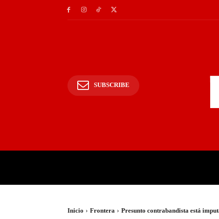
SUBSCRIBE
INICIO
POLICIALES Y
Inicio
Frontera
Presunto contrabandista está imputa