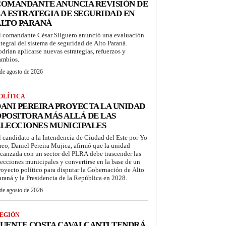
COMANDANTE ANUNCIA REVISIÓN DE
A ESTRATEGIA DE SEGURIDAD EN
ALTO PARANÁ
l comandante César Silguero anunció una evaluación
ntegral del sistema de seguridad de Alto Paraná.
odrían aplicarse nuevas estrategias, refuerzos y
ambios.
de agosto de 2026
OLÍTICA
ANI PEREIRA PROYECTA LA UNIDAD
POSITORA MÁS ALLÁ DE LAS
LECCIONES MUNICIPALES
l candidato a la Intendencia de Ciudad del Este por Yo
reo, Daniel Pereira Mujica, afirmó que la unidad
lcanzada con un sector del PLRA debe trascender las
lecciones municipales y convertirse en la base de un
royecto político para disputar la Gobernación de Alto
araná y la Presidencia de la República en 2028.
de agosto de 2026
EGIÓN
UENTE COSTA CAVALCANTI TENDRÁ