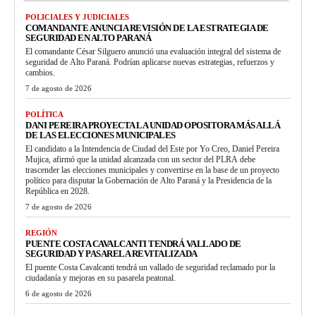
POLICIALES Y JUDICIALES
COMANDANTE ANUNCIA REVISIÓN DE LA ESTRATEGIA DE
SEGURIDAD EN ALTO PARANÁ
El comandante César Silguero anunció una evaluación integral del sistema de
seguridad de Alto Paraná. Podrían aplicarse nuevas estrategias, refuerzos y
cambios.
7 de agosto de 2026
POLÍTICA
DANI PEREIRA PROYECTA LA UNIDAD OPOSITORA MÁS ALLÁ
DE LAS ELECCIONES MUNICIPALES
El candidato a la Intendencia de Ciudad del Este por Yo Creo, Daniel Pereira
Mujica, afirmó que la unidad alcanzada con un sector del PLRA debe
trascender las elecciones municipales y convertirse en la base de un proyecto
político para disputar la Gobernación de Alto Paraná y la Presidencia de la
República en 2028.
7 de agosto de 2026
REGIÓN
PUENTE COSTA CAVALCANTI TENDRÁ VALLADO DE
SEGURIDAD Y PASARELA REVITALIZADA
El puente Costa Cavalcanti tendrá un vallado de seguridad reclamado por la
ciudadanía y mejoras en su pasarela peatonal.
6 de agosto de 2026