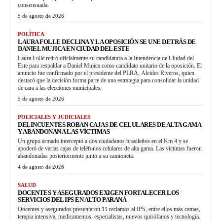
consensuada.
5 de agosto de 2026
POLÍTICA
LAURA FOLLE DECLINA Y LA OPOSICIÓN SE UNE DETRÁS DE
DANIEL MUJICA EN CIUDAD DEL ESTE
Laura Folle retiró oficialmente su candidatura a la Intendencia de Ciudad del
Este para respaldar a Daniel Mujica como candidato unitario de la oposición. El
anuncio fue confirmado por el presidente del PLRA, Alcides Riveros, quien
destacó que la decisión forma parte de una estrategia para consolidar la unidad
de cara a las elecciones municipales.
5 de agosto de 2026
POLICIALES Y JUDICIALES
DELINCUENTES ROBAN CAJAS DE CELULARES DE ALTA GAMA
Y ABANDONAN A LAS VÍCTIMAS
Un grupo armado interceptó a dos ciudadanos brasileños en el Km 4 y se
apoderó de varias cajas de teléfonos celulares de alta gama. Las víctimas fueron
abandonadas posteriormente junto a su camioneta.
4 de agosto de 2026
SALUD
DOCENTES Y ASEGURADOS EXIGEN FORTALECER LOS
SERVICIOS DEL IPS EN ALTO PARANÁ
Docentes y asegurados presentaron 11 reclamos al IPS, entre ellos más camas,
terapia intensiva, medicamentos, especialistas, nuevos quirófanos y tecnología.