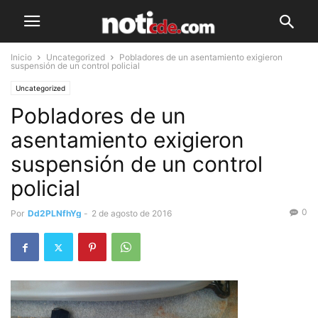
Inicio
Uncategorized
Pobladores de un asentamiento exigieron
suspensión de un control policial
Uncategorized
Pobladores de un
asentamiento exigieron
suspensión de un control
policial
0
Por
Dd2PLNfhYg
-
2 de agosto de 2016