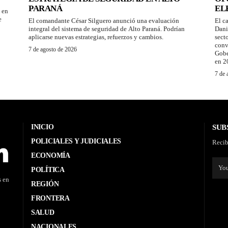
PARANÁ
EL
 en
e
El comandante César Silguero anunció una evaluación
El c
integral del sistema de seguridad de Alto Paraná. Podrían
Dani
aplicarse nuevas estrategias, refuerzos y cambios.
sect
conv
7 de agosto de 2026
Gobe
en 2
7 de 
INICIO
SUB
POLICIALES Y JUDICIALES
Recib
ECONOMÍA
POLÍTICA
s en
REGIÓN
FRONTERA
SALUD
NACIONALES