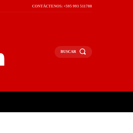
CONTÁCTENOS: +595 993 511788
BUSCAR
ICA
REGIÓN
FRONTERA
S