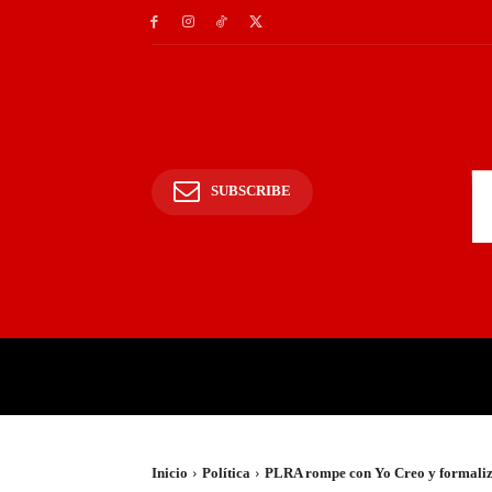
SUBSCRIBE
INICIO
POLICIALES Y
Inicio
Política
PLRA rompe con Yo Creo y formaliza