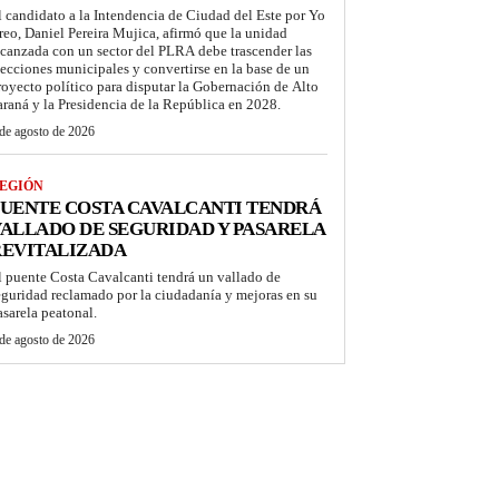
l candidato a la Intendencia de Ciudad del Este por Yo
reo, Daniel Pereira Mujica, afirmó que la unidad
lcanzada con un sector del PLRA debe trascender las
lecciones municipales y convertirse en la base de un
royecto político para disputar la Gobernación de Alto
araná y la Presidencia de la República en 2028.
de agosto de 2026
EGIÓN
UENTE COSTA CAVALCANTI TENDRÁ
ALLADO DE SEGURIDAD Y PASARELA
REVITALIZADA
l puente Costa Cavalcanti tendrá un vallado de
eguridad reclamado por la ciudadanía y mejoras en su
asarela peatonal.
de agosto de 2026