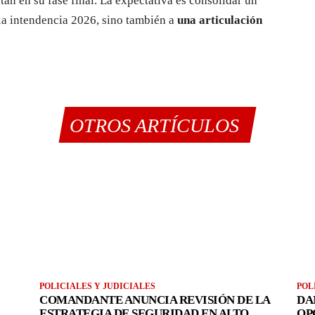
tán en su fase final. La expectativa es consolidar un
 la intendencia 2026, sino también a
una articulación
OTROS ARTÍCULOS
POLICIALES Y JUDICIALES
POL
2
COMANDANTE ANUNCIA REVISIÓN DE LA
DA
ESTRATEGIA DE SEGURIDAD EN ALTO
OP