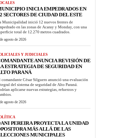
OCALES
UNICIPIO INICIA EMPEDRADOS EN
2 SECTORES DE CIUDAD DEL ESTE
a Municipalidad inició 12 nuevos frentes de
mpedrado en las zonas de Acaray y Monday, con una
uperficie total de 12.270 metros cuadrados.
de agosto de 2026
OLICIALES Y JUDICIALES
COMANDANTE ANUNCIA REVISIÓN DE
A ESTRATEGIA DE SEGURIDAD EN
ALTO PARANÁ
l comandante César Silguero anunció una evaluación
ntegral del sistema de seguridad de Alto Paraná.
odrían aplicarse nuevas estrategias, refuerzos y
ambios.
de agosto de 2026
OLÍTICA
ANI PEREIRA PROYECTA LA UNIDAD
POSITORA MÁS ALLÁ DE LAS
LECCIONES MUNICIPALES