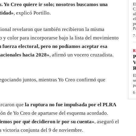
s. Yo Creo quiere ir solo; nosotros buscamos una
E
C
tidad»
, explicó Portillo.
a
e
p
P
cional revelaron que también recibieron la misma
7 
 y color para incorporarse bajo la lista del movimiento
 fuerza electoral, pero no podíamos aceptar esa
R
nacionales hacia 2028»
, afirmó un vocero cruzadista.
P
V
E
gociando juntos, mientras Yo Creo confirmó que
s
p
6 
marcaron que
la ruptura no fue impulsada por el PLRA
isión de Yo Creo de apartarse del esquema acordado.
emos por qué decidieron ir por su cuenta»
, aseguró el
la victoria conjunta del 9 de noviembre.