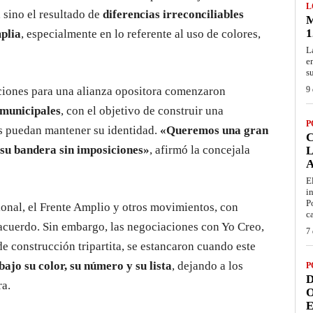
L
, sino el resultado de
diferencias irreconciliables
M
1
plia
, especialmente en lo referente al uso de colores,
L
e
s
aciones para una alianza opositora comenzaron
9 
 municipales
, con el objetivo de construir una
P
os puedan mantener su identidad.
«Queremos una gran
 su bandera sin imposiciones»
, afirmó la concejala
L
E
i
P
nal, el Frente Amplio y otros movimientos, con
c
acuerdo. Sin embargo, las negociaciones con Yo Creo,
7 
e construcción tripartita, se estancaron cuando este
bajo su color, su número y su lista
, dejando a los
P
D
ra.
O
E