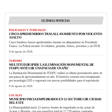
ULTIMAS NOTICIAS
POLICIALES Y JUDICIALES
CINCO APREHENDIDOS TRAS ALLANAMIENTO POR VIOLENTO
ASALTO
Cinco hombres fueron aprehendidos durante un allanamiento en Presidente
Franco. La Policía incautó 14 celulares, prendas, bolsos, precintos y un DVR.
9 de agosto de 2026
TURISMO
MULTITUD DESPIDE LA ILUMINACIÓN MONUMENTAL DE
ITAIPU ANTES DE UNA PAUSA DE UN AÑO
La Iluminación Monumental de ITAIPU realizó su última presentación antes de
una pausa de aproximadamente un año. El histórico sistema será reemplazado
por tecnología LED y regresará con nuevas posibilidades para el espectáculo.
9 de agosto de 2026
LOCALES
MUNICIPIO INICIA EMPEDRADOS EN 12 SECTORES DE CIUDAD
DEL ESTE
La Municipalidad inició 12 nuevos frentes de empedrado en las zonas de
Acaray y Monday, con una superficie total de 12.270 metros cuadrados.