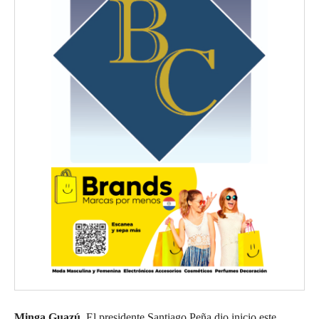
Minga Guazú.
El presidente Santiago Peña dio inicio este