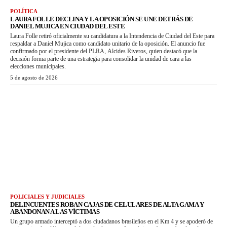
POLÍTICA
LAURA FOLLE DECLINA Y LA OPOSICIÓN SE UNE DETRÁS DE
DANIEL MUJICA EN CIUDAD DEL ESTE
Laura Folle retiró oficialmente su candidatura a la Intendencia de Ciudad del Este para
respaldar a Daniel Mujica como candidato unitario de la oposición. El anuncio fue
confirmado por el presidente del PLRA, Alcides Riveros, quien destacó que la
decisión forma parte de una estrategia para consolidar la unidad de cara a las
elecciones municipales.
5 de agosto de 2026
POLICIALES Y JUDICIALES
DELINCUENTES ROBAN CAJAS DE CELULARES DE ALTA GAMA Y
ABANDONAN A LAS VÍCTIMAS
Un grupo armado interceptó a dos ciudadanos brasileños en el Km 4 y se apoderó de