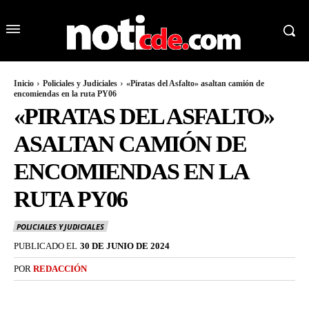
Inicio
Policiales y Judiciales
«Piratas del Asfalto» asaltan camión de
encomiendas en la ruta PY06
«PIRATAS DEL ASFALTO»
ASALTAN CAMIÓN DE
ENCOMIENDAS EN LA
RUTA PY06
POLICIALES Y JUDICIALES
PUBLICADO EL
30 DE JUNIO DE 2024
POR
REDACCIÓN