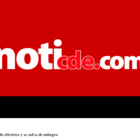
 JUDICIALES
ECONOMÍA
POLÍT
do eléctrico y se salva de milagro