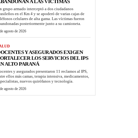
BANDONAN A LAS VÍCTIMAS
n grupo armado interceptó a dos ciudadanos
rasileños en el Km 4 y se apoderó de varias cajas de
eléfonos celulares de alta gama. Las víctimas fueron
bandonadas posteriormente junto a su camioneta.
de agosto de 2026
ALUD
OCENTES Y ASEGURADOS EXIGEN
ORTALECER LOS SERVICIOS DEL IPS
N ALTO PARANÁ
ocentes y asegurados presentaron 11 reclamos al IPS,
ntre ellos más camas, terapia intensiva, medicamentos,
specialistas, nuevos quirófanos y tecnología.
de agosto de 2026