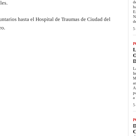
d
les.
h
E
N
untarios hasta el Hospital de Traumas de Ciudad del
d
ro.
5 
P
L
O
D
L
I
M
a
A
p
a
5 
P
D
C