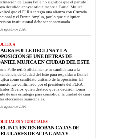
eclinación de Laura Folle no significa que el partido
aya decidido apoyar oficialmente a Daniel Mujica.
xplicó que el PLRA integra una alianza con Cruzada
acional y el Frente Amplio, por lo que cualquier
ecisión institucional debe ser consensuada.
de agosto de 2026
OLÍTICA
AURA FOLLE DECLINA Y LA
POSICIÓN SE UNE DETRÁS DE
ANIEL MUJICA EN CIUDAD DEL ESTE
aura Folle retiró oficialmente su candidatura a la
ntendencia de Ciudad del Este para respaldar a Daniel
ujica como candidato unitario de la oposición. El
nuncio fue confirmado por el presidente del PLRA,
lcides Riveros, quien destacó que la decisión forma
arte de una estrategia para consolidar la unidad de cara
 las elecciones municipales.
de agosto de 2026
OLICIALES Y JUDICIALES
ELINCUENTES ROBAN CAJAS DE
ELULARES DE ALTA GAMA Y