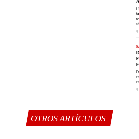
A
U
b
t
a
4 
S
D
F
E
D
e
e
4 
OTROS ARTÍCULOS