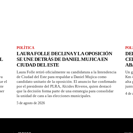
POLÍTICA
POL
LAURA FOLLE DECLINA Y LA OPOSICIÓN
DE
L
SE UNE DETRÁS DE DANIEL MUJICA EN
CE
CIUDAD DEL ESTE
AB
Laura Folle retiró oficialmente su candidatura a la Intendencia
Un g
ya
de Ciudad del Este para respaldar a Daniel Mujica como
Km 4
ue el
candidato unitario de la oposición. El anuncio fue confirmado
alta
nte
por el presidente del PLRA, Alcides Riveros, quien destacó
junt
ser
que la decisión forma parte de una estrategia para consolidar
4 de 
la unidad de cara a las elecciones municipales.
5 de agosto de 2026