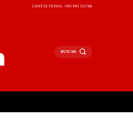
CONTÁCTENOS: +595 993 511788
BUSCAR
ICA
REGIÓN
FRONTERA
S