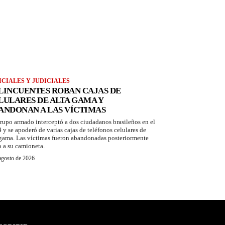
ICIALES Y JUDICIALES
LINCUENTES ROBAN CAJAS DE
LULARES DE ALTA GAMA Y
ANDONAN A LAS VÍCTIMAS
rupo armado interceptó a dos ciudadanos brasileños en el
 y se apoderó de varias cajas de teléfonos celulares de
 gama. Las víctimas fueron abandonadas posteriormente
o a su camioneta.
agosto de 2026