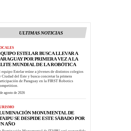
ULTIMAS NOTICIAS
OCALES
QUIPO ESTELAR BUSCA LLEVAR A
ARAGUAY POR PRIMERA VEZ A LA
LITE MUNDIAL DE LA ROBÓTICA
l equipo Estelar reúne a jóvenes de distintos colegios
e Ciudad del Este y busca concretar la primera
articipación de Paraguay en la FIRST Robotics
ompetition.
de agosto de 2026
URISMO
ILUMINACIÓN MONUMENTAL DE
TAIPU SE DESPIDE ESTE SÁBADO POR
UN AÑO
a Iluminación Monumental de ITAIPU será suspendida