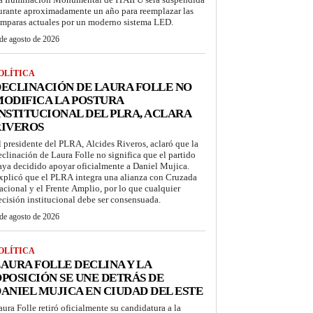
urante aproximadamente un año para reemplazar las
ámparas actuales por un moderno sistema LED.
de agosto de 2026
OLÍTICA
ECLINACIÓN DE LAURA FOLLE NO
ODIFICA LA POSTURA
NSTITUCIONAL DEL PLRA, ACLARA
RIVEROS
l presidente del PLRA, Alcides Riveros, aclaró que la
eclinación de Laura Folle no significa que el partido
aya decidido apoyar oficialmente a Daniel Mujica.
xplicó que el PLRA integra una alianza con Cruzada
acional y el Frente Amplio, por lo que cualquier
ecisión institucional debe ser consensuada.
de agosto de 2026
OLÍTICA
AURA FOLLE DECLINA Y LA
POSICIÓN SE UNE DETRÁS DE
ANIEL MUJICA EN CIUDAD DEL ESTE
aura Folle retiró oficialmente su candidatura a la