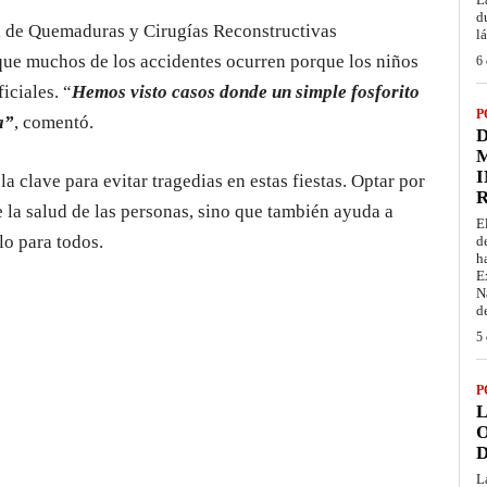
d
al de Quemaduras y Cirugías Reconstructivas
l
 que muchos de los accidentes ocurren porque los niños
6 
iciales. “
Hemos visto casos donde un simple fosforito
P
a”
, comentó.
D
M
I
a clave para evitar tragedias en estas fiestas. Optar por
e la salud de las personas, sino que también ayuda a
E
o para todos.
d
h
E
N
d
5 
P
L
O
D
L