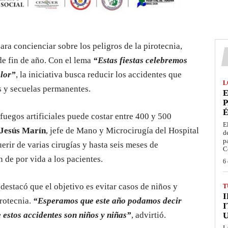
ra concienciar sobre los peligros de la pirotecnia,
de fin de año. Con el lema
“Estas fiestas celebremos
olor”
, la iniciativa busca reducir los accidentes que
L
s y secuelas permanentes.
E
P
É
uegos artificiales puede costar entre 400 y 500
E
 Jesús Marín
, jefe de Mano y Microcirugía del Hospital
d
p
erir de varias cirugías y hasta seis meses de
C
 de por vida a los pacientes.
6 
 destacó que el objetivo es evitar casos de niños y
T
irotecnia.
“Esperamos que este año podamos decir
I
 estos accidentes son niños y niñas”
, advirtió.
L