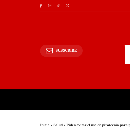
SUBSCRIBE
INICIO
POLICIALES Y
Inicio
Salud
Piden evitar el uso de pirotecnia para 