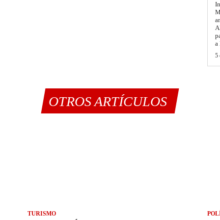
I
M
a
A
p
a
5 
OTROS ARTÍCULOS
TURISMO
POL