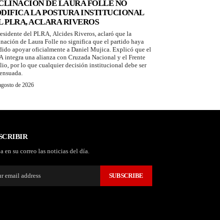
CLINACIÓN DE LAURA FOLLE NO
DIFICA LA POSTURA INSTITUCIONAL
L PLRA, ACLARA RIVEROS
residente del PLRA, Alcides Riveros, aclaró que la
inación de Laura Folle no significa que el partido haya
dido apoyar oficialmente a Daniel Mujica. Explicó que el
 integra una alianza con Cruzada Nacional y el Frente
io, por lo que cualquier decisión institucional debe ser
ensuada.
agosto de 2026
SCRIBIR
a en su correo las noticias del día.
SUBSCRIBE