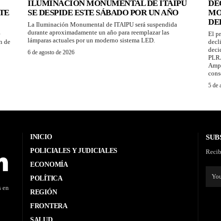
ILUMINACIÓN MONUMENTAL DE ITAIPU
DE
TE
SE DESPIDE ESTE SÁBADO POR UN AÑO
MO
DE
La Iluminación Monumental de ITAIPU será suspendida
durante aproximadamente un año para reemplazar las
e
El p
lámparas actuales por un moderno sistema LED.
n de
decl
deci
6 de agosto de 2026
PLRA
Ampl
cons
5 de 
INICIO
SUB
POLICIALES Y JUDICIALES
Recib
ECONOMÍA
POLÍTICA
s en
REGIÓN
FRONTERA
SALUD