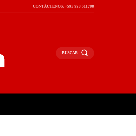
CONTÁCTENOS: +595 993 511788
BUSCAR
ICA
REGIÓN
FRONTERA
S