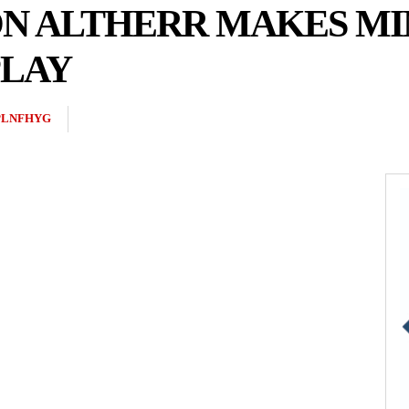
RON ALTHERR MAKES M
PLAY
PLNFHYG