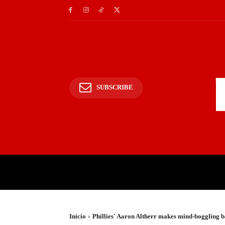
SUBSCRIBE
INICIO
POLICIALES Y
Inicio
Phillies' Aaron Altherr makes mind-boggling 