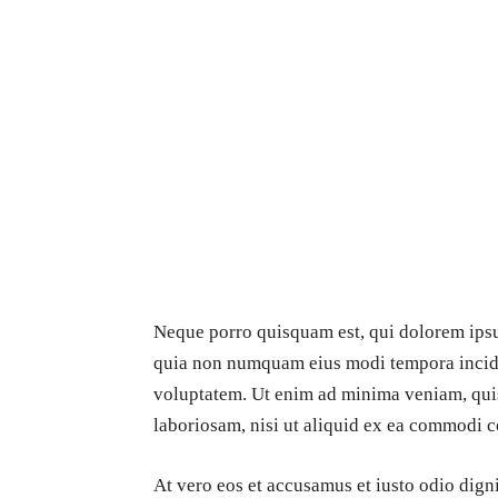
Neque porro quisquam est, qui dolorem ipsum
quia non numquam eius modi tempora incidu
voluptatem. Ut enim ad minima veniam, quis
laboriosam, nisi ut aliquid ex ea commodi 
At vero eos et accusamus et iusto odio dig