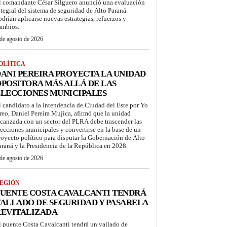
l comandante César Silguero anunció una evaluación
ntegral del sistema de seguridad de Alto Paraná.
odrían aplicarse nuevas estrategias, refuerzos y
ambios.
de agosto de 2026
OLÍTICA
ANI PEREIRA PROYECTA LA UNIDAD
POSITORA MÁS ALLÁ DE LAS
LECCIONES MUNICIPALES
l candidato a la Intendencia de Ciudad del Este por Yo
reo, Daniel Pereira Mujica, afirmó que la unidad
lcanzada con un sector del PLRA debe trascender las
lecciones municipales y convertirse en la base de un
royecto político para disputar la Gobernación de Alto
araná y la Presidencia de la República en 2028.
de agosto de 2026
EGIÓN
UENTE COSTA CAVALCANTI TENDRÁ
ALLADO DE SEGURIDAD Y PASARELA
REVITALIZADA
l puente Costa Cavalcanti tendrá un vallado de