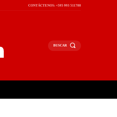
CONTÁCTENOS: +595 993 511788
BUSCAR
ICA
REGIÓN
FRONTERA
S