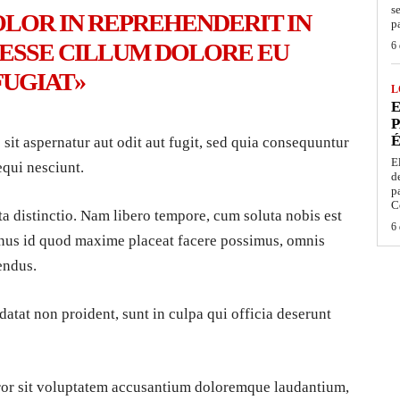
s
OLOR IN REPREHENDERIT IN
p
 ESSE CILLUM DOLORE EU
6 
FUGIAT»
L
E
P
É
it aspernatur aut odit aut fugit, sed quia consequuntur
E
equi nesciunt.
d
p
C
ta distinctio. Nam libero tempore, cum soluta nobis est
6 
inus id quod maxime placeat facere possimus, omnis
endus.
datat non proident, sunt in culpa qui officia deserunt
error sit voluptatem accusantium doloremque laudantium,