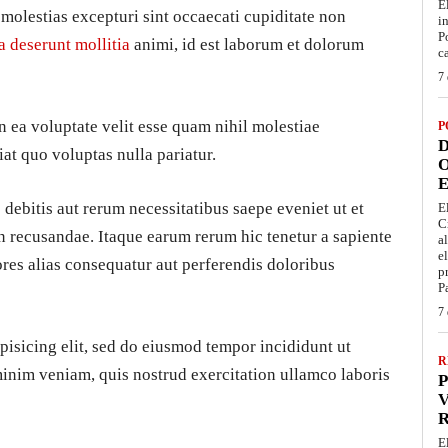
E
 molestias excepturi sint occaecati cupiditate non
i
P
ia deserunt mollitia
animi, id est laborum et dolorum
c
7 
n ea voluptate velit esse quam nihil molestiae
P
D
at quo voluptas nulla pariatur.
O
E
debitis aut rerum necessitatibus saepe eveniet ut et
E
C
n recusandae. Itaque earum rerum hic tenetur a sapiente
a
e
ores alias consequatur aut perferendis doloribus
p
P
7 
pisicing elit, sed do eiusmod tempor incididunt ut
R
minim veniam, quis nostrud exercitation ullamco laboris
P
V
E