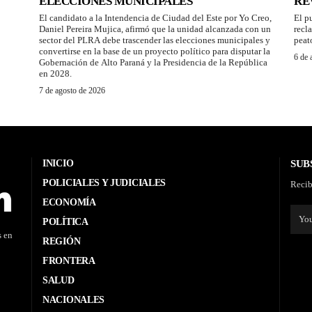
ELECCIONES MUNICIPALES
RE
El candidato a la Intendencia de Ciudad del Este por Yo Creo,
El p
Daniel Pereira Mujica, afirmó que la unidad alcanzada con un
recl
sector del PLRA debe trascender las elecciones municipales y
peat
convertirse en la base de un proyecto político para disputar la
6 de 
Gobernación de Alto Paraná y la Presidencia de la República
en 2028.
7 de agosto de 2026
INICIO
SUB
POLICIALES Y JUDICIALES
Recib
ECONOMÍA
POLÍTICA
s en
REGIÓN
FRONTERA
SALUD
NACIONALES