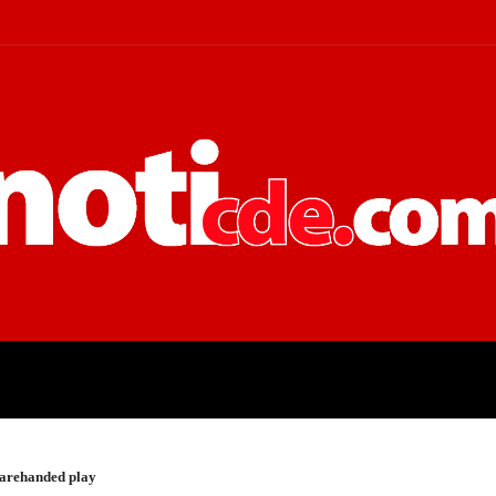
 JUDICIALES
ECONOMÍA
POLÍT
barehanded play