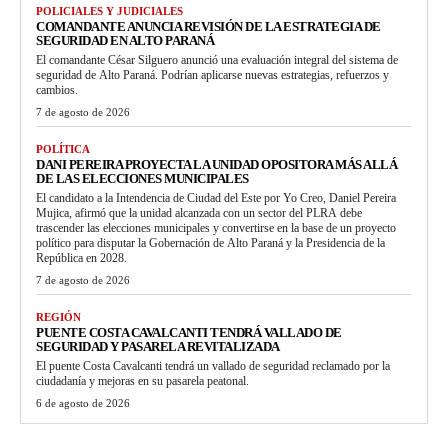
POLICIALES Y JUDICIALES
COMANDANTE ANUNCIA REVISIÓN DE LA ESTRATEGIA DE
SEGURIDAD EN ALTO PARANÁ
El comandante César Silguero anunció una evaluación integral del sistema de
seguridad de Alto Paraná. Podrían aplicarse nuevas estrategias, refuerzos y
cambios.
7 de agosto de 2026
POLÍTICA
DANI PEREIRA PROYECTA LA UNIDAD OPOSITORA MÁS ALLÁ
DE LAS ELECCIONES MUNICIPALES
El candidato a la Intendencia de Ciudad del Este por Yo Creo, Daniel Pereira
Mujica, afirmó que la unidad alcanzada con un sector del PLRA debe
trascender las elecciones municipales y convertirse en la base de un proyecto
político para disputar la Gobernación de Alto Paraná y la Presidencia de la
República en 2028.
7 de agosto de 2026
REGIÓN
PUENTE COSTA CAVALCANTI TENDRÁ VALLADO DE
SEGURIDAD Y PASARELA REVITALIZADA
El puente Costa Cavalcanti tendrá un vallado de seguridad reclamado por la
ciudadanía y mejoras en su pasarela peatonal.
6 de agosto de 2026