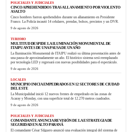
POLICIALES Y JUDICIALES
CINCO APREHENDIDOS TRAS ALLANAMIENTO POR VIOLENTO
ASALTO
Cinco hombres fueron aprehendidos durante un allanamiento en Presidente
Franco. La Policía incautó 14 celulares, prendas, bolsos, precintos y un DVR.
9 de agosto de 2026
TURISMO
MULTITUD DESPIDE LA ILUMINACIÓN MONUMENTAL DE
ITAIPU ANTES DE UNA PAUSA DE UN AÑO
La Iluminación Monumental de ITAIPU realizó su última presentación antes de
una pausa de aproximadamente un año. El histórico sistema será reemplazado
por tecnología LED y regresará con nuevas posibilidades para el espectáculo.
9 de agosto de 2026
LOCALES
MUNICIPIO INICIA EMPEDRADOS EN 12 SECTORES DE CIUDAD
DEL ESTE
La Municipalidad inició 12 nuevos frentes de empedrado en las zonas de
Acaray y Monday, con una superficie total de 12.270 metros cuadrados.
9 de agosto de 2026
POLICIALES Y JUDICIALES
COMANDANTE ANUNCIA REVISIÓN DE LA ESTRATEGIA DE
SEGURIDAD EN ALTO PARANÁ
El comandante César Silguero anunció una evaluación integral del sistema de