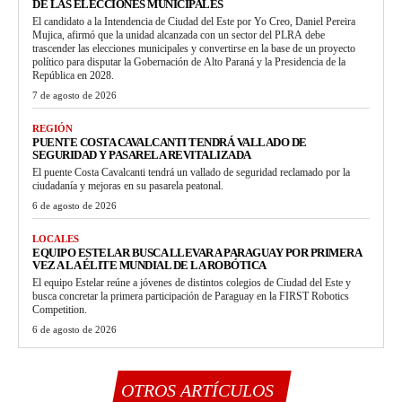
DE LAS ELECCIONES MUNICIPALES
El candidato a la Intendencia de Ciudad del Este por Yo Creo, Daniel Pereira
Mujica, afirmó que la unidad alcanzada con un sector del PLRA debe
trascender las elecciones municipales y convertirse en la base de un proyecto
político para disputar la Gobernación de Alto Paraná y la Presidencia de la
República en 2028.
7 de agosto de 2026
REGIÓN
PUENTE COSTA CAVALCANTI TENDRÁ VALLADO DE
SEGURIDAD Y PASARELA REVITALIZADA
El puente Costa Cavalcanti tendrá un vallado de seguridad reclamado por la
ciudadanía y mejoras en su pasarela peatonal.
6 de agosto de 2026
LOCALES
EQUIPO ESTELAR BUSCA LLEVAR A PARAGUAY POR PRIMERA
VEZ A LA ÉLITE MUNDIAL DE LA ROBÓTICA
El equipo Estelar reúne a jóvenes de distintos colegios de Ciudad del Este y
busca concretar la primera participación de Paraguay en la FIRST Robotics
Competition.
6 de agosto de 2026
OTROS ARTÍCULOS