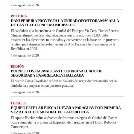
7 de agosto de 2026
POLÍTICA
DANI PEREIRA PROYECTA LA UNIDAD OPOSITORA MÁS ALLÁ
DE LAS ELECCIONES MUNICIPALES
El candidato a la Intendencia de Ciudad del Este por Yo Creo, Daniel Pereira
Mujica, afirmó que la unidad alcanzada con un sector del PLRA debe
trascender las elecciones municipales y convertirse en la base de un proyecto
político para disputar la Gobernación de Alto Paraná y la Presidencia de la
República en 2028.
7 de agosto de 2026
REGIÓN
PUENTE COSTA CAVALCANTI TENDRÁ VALLADO DE
SEGURIDAD Y PASARELA REVITALIZADA
El puente Costa Cavalcanti tendrá un vallado de seguridad reclamado por la
ciudadanía y mejoras en su pasarela peatonal.
6 de agosto de 2026
LOCALES
EQUIPO ESTELAR BUSCA LLEVAR A PARAGUAY POR PRIMERA
VEZ A LA ÉLITE MUNDIAL DE LA ROBÓTICA
El equipo Estelar reúne a jóvenes de distintos colegios de Ciudad del Este y
busca concretar la primera participación de Paraguay en la FIRST Robotics
Competition.
6 de agosto de 2026