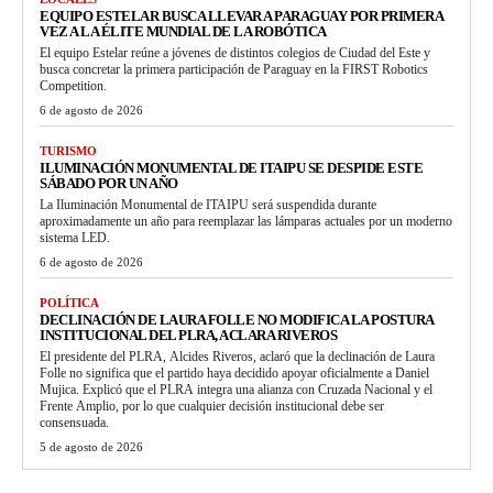
EQUIPO ESTELAR BUSCA LLEVAR A PARAGUAY POR PRIMERA
VEZ A LA ÉLITE MUNDIAL DE LA ROBÓTICA
El equipo Estelar reúne a jóvenes de distintos colegios de Ciudad del Este y
busca concretar la primera participación de Paraguay en la FIRST Robotics
Competition.
6 de agosto de 2026
TURISMO
ILUMINACIÓN MONUMENTAL DE ITAIPU SE DESPIDE ESTE
SÁBADO POR UN AÑO
La Iluminación Monumental de ITAIPU será suspendida durante
aproximadamente un año para reemplazar las lámparas actuales por un moderno
sistema LED.
6 de agosto de 2026
POLÍTICA
DECLINACIÓN DE LAURA FOLLE NO MODIFICA LA POSTURA
INSTITUCIONAL DEL PLRA, ACLARA RIVEROS
El presidente del PLRA, Alcides Riveros, aclaró que la declinación de Laura
Folle no significa que el partido haya decidido apoyar oficialmente a Daniel
Mujica. Explicó que el PLRA integra una alianza con Cruzada Nacional y el
Frente Amplio, por lo que cualquier decisión institucional debe ser
consensuada.
5 de agosto de 2026