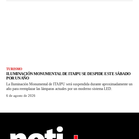
TURISMO
ILUMINACIÓN MONUMENTAL DE ITAIPU SE DESPIDE ESTE SÁBADO
POR UN AÑO
La Iluminación Monumental de ITAIPU será suspendida durante aproximadamente un
año para reemplazar las lámparas actuales por un moderno sistema LED.
6 de agosto de 2026