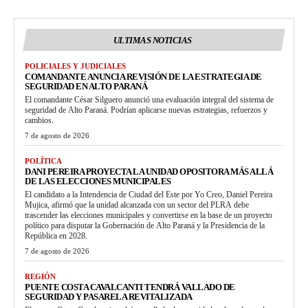
ULTIMAS NOTICIAS
POLICIALES Y JUDICIALES
COMANDANTE ANUNCIA REVISIÓN DE LA ESTRATEGIA DE
SEGURIDAD EN ALTO PARANÁ
El comandante César Silguero anunció una evaluación integral del sistema de
seguridad de Alto Paraná. Podrían aplicarse nuevas estrategias, refuerzos y
cambios.
7 de agosto de 2026
POLÍTICA
DANI PEREIRA PROYECTA LA UNIDAD OPOSITORA MÁS ALLÁ
DE LAS ELECCIONES MUNICIPALES
El candidato a la Intendencia de Ciudad del Este por Yo Creo, Daniel Pereira
Mujica, afirmó que la unidad alcanzada con un sector del PLRA debe
trascender las elecciones municipales y convertirse en la base de un proyecto
político para disputar la Gobernación de Alto Paraná y la Presidencia de la
República en 2028.
7 de agosto de 2026
REGIÓN
PUENTE COSTA CAVALCANTI TENDRÁ VALLADO DE
SEGURIDAD Y PASARELA REVITALIZADA