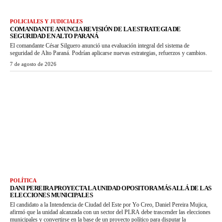
POLICIALES Y JUDICIALES
COMANDANTE ANUNCIA REVISIÓN DE LA ESTRATEGIA DE
SEGURIDAD EN ALTO PARANÁ
El comandante César Silguero anunció una evaluación integral del sistema de
seguridad de Alto Paraná. Podrían aplicarse nuevas estrategias, refuerzos y cambios.
7 de agosto de 2026
POLÍTICA
DANI PEREIRA PROYECTA LA UNIDAD OPOSITORA MÁS ALLÁ DE LAS
ELECCIONES MUNICIPALES
El candidato a la Intendencia de Ciudad del Este por Yo Creo, Daniel Pereira Mujica,
afirmó que la unidad alcanzada con un sector del PLRA debe trascender las elecciones
municipales y convertirse en la base de un proyecto político para disputar la