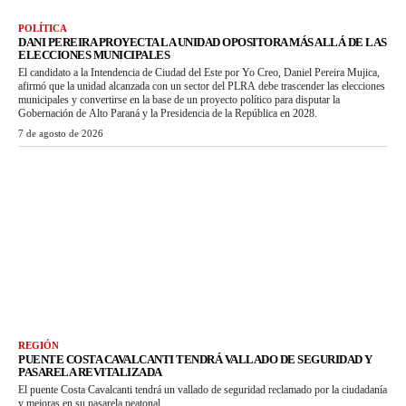
POLÍTICA
DANI PEREIRA PROYECTA LA UNIDAD OPOSITORA MÁS ALLÁ DE LAS
ELECCIONES MUNICIPALES
El candidato a la Intendencia de Ciudad del Este por Yo Creo, Daniel Pereira Mujica,
afirmó que la unidad alcanzada con un sector del PLRA debe trascender las elecciones
municipales y convertirse en la base de un proyecto político para disputar la
Gobernación de Alto Paraná y la Presidencia de la República en 2028.
7 de agosto de 2026
REGIÓN
PUENTE COSTA CAVALCANTI TENDRÁ VALLADO DE SEGURIDAD Y
PASARELA REVITALIZADA
El puente Costa Cavalcanti tendrá un vallado de seguridad reclamado por la ciudadanía
y mejoras en su pasarela peatonal.