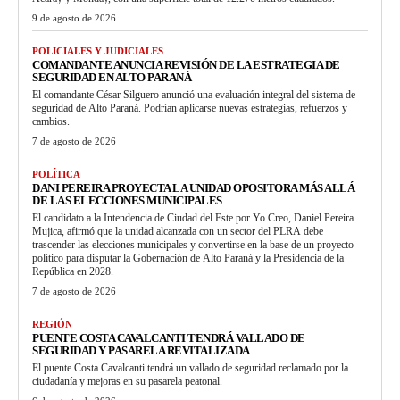
9 de agosto de 2026
POLICIALES Y JUDICIALES
COMANDANTE ANUNCIA REVISIÓN DE LA ESTRATEGIA DE
SEGURIDAD EN ALTO PARANÁ
El comandante César Silguero anunció una evaluación integral del sistema de
seguridad de Alto Paraná. Podrían aplicarse nuevas estrategias, refuerzos y
cambios.
7 de agosto de 2026
POLÍTICA
DANI PEREIRA PROYECTA LA UNIDAD OPOSITORA MÁS ALLÁ
DE LAS ELECCIONES MUNICIPALES
El candidato a la Intendencia de Ciudad del Este por Yo Creo, Daniel Pereira
Mujica, afirmó que la unidad alcanzada con un sector del PLRA debe
trascender las elecciones municipales y convertirse en la base de un proyecto
político para disputar la Gobernación de Alto Paraná y la Presidencia de la
República en 2028.
7 de agosto de 2026
REGIÓN
PUENTE COSTA CAVALCANTI TENDRÁ VALLADO DE
SEGURIDAD Y PASARELA REVITALIZADA
El puente Costa Cavalcanti tendrá un vallado de seguridad reclamado por la
ciudadanía y mejoras en su pasarela peatonal.