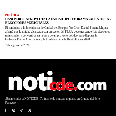
POLÍTICA
DANI PEREIRA PROYECTA LA UNIDAD OPOSITORA MÁS ALLÁ DE LAS
ELECCIONES MUNICIPALES
El candidato a la Intendencia de Ciudad del Este por Yo Creo, Daniel Pereira Mujica,
afirmó que la unidad alcanzada con un sector del PLRA debe trascender las elecciones
municipales y convertirse en la base de un proyecto político para disputar la
Gobernación de Alto Paraná y la Presidencia de la República en 2028.
7 de agosto de 2026
¡Bienvenidos a NOTICDE- Tu fuente de noticias digitales en Ciudad del Este,
Paraguay!.