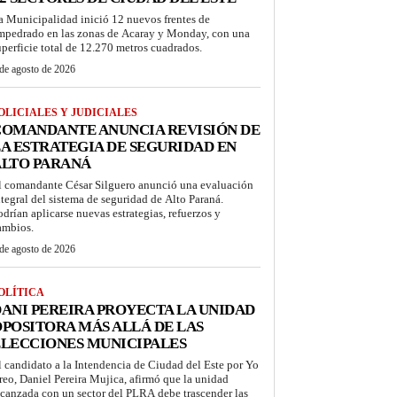
a Municipalidad inició 12 nuevos frentes de
mpedrado en las zonas de Acaray y Monday, con una
uperficie total de 12.270 metros cuadrados.
de agosto de 2026
OLICIALES Y JUDICIALES
COMANDANTE ANUNCIA REVISIÓN DE
A ESTRATEGIA DE SEGURIDAD EN
ALTO PARANÁ
l comandante César Silguero anunció una evaluación
ntegral del sistema de seguridad de Alto Paraná.
odrían aplicarse nuevas estrategias, refuerzos y
ambios.
de agosto de 2026
OLÍTICA
ANI PEREIRA PROYECTA LA UNIDAD
POSITORA MÁS ALLÁ DE LAS
LECCIONES MUNICIPALES
l candidato a la Intendencia de Ciudad del Este por Yo
reo, Daniel Pereira Mujica, afirmó que la unidad
lcanzada con un sector del PLRA debe trascender las