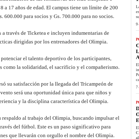
L
 8 a 17 años de edad. El campus tiene un límite de 200
e
Gs. 600.000 para socios y Gs. 700.000 para no socios.
s
9 
s a través de Ticketea e incluyen indumentarias de
P
ácticas dirigidas por los entrenadores del Olimpia.
L
otenciar el talento deportivo de los participantes,
E
 como la solidaridad, el sacrificio y el compañerismo.
i
P
c
esó su satisfacción por la llegada del Tricampeón de
7 
evento será una oportunidad única para que niños y
riencia y la disciplina característica del Olimpia.
P
D
O
 respaldo al trabajo del Olimpia, buscando impulsar el
E
ravés del fútbol. Este es un paso significativo para
E
C
ones que llevarán con orgullo el nombre del Olimpia.
a