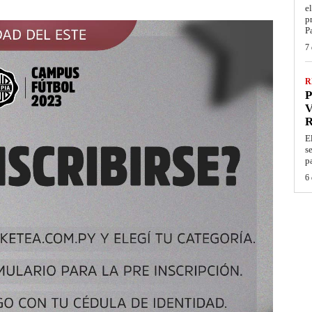
e
p
P
7 
R
P
V
E
s
p
6 