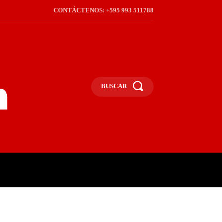
CONTÁCTENOS: +595 993 511788
BUSCAR
ICA
REGIÓN
FRONTERA
S