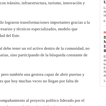
on tránsito, infraestructura, turismo, innovación y
L
d
l
6 
o lograron transformaciones importantes gracias a la
resarios y técnicos especializados, modelo que
P
ad del Este.
D
M
I
l debe tener un rol activo dentro de la comunidad, no
arias, sino participando de la búsqueda constante de
E
d
h
E
N
, pero también una gestora capaz de abrir puertas y
d
es que hoy muchas veces no llegan por falta de
5 
compañamiento al proyecto político liderado por el