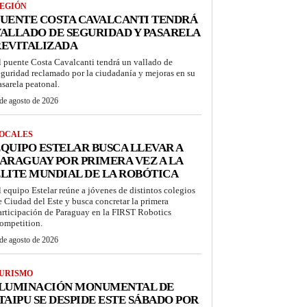
EGIÓN
UENTE COSTA CAVALCANTI TENDRÁ
ALLADO DE SEGURIDAD Y PASARELA
REVITALIZADA
l puente Costa Cavalcanti tendrá un vallado de
eguridad reclamado por la ciudadanía y mejoras en su
asarela peatonal.
de agosto de 2026
OCALES
QUIPO ESTELAR BUSCA LLEVAR A
ARAGUAY POR PRIMERA VEZ A LA
LITE MUNDIAL DE LA ROBÓTICA
l equipo Estelar reúne a jóvenes de distintos colegios
e Ciudad del Este y busca concretar la primera
articipación de Paraguay en la FIRST Robotics
ompetition.
de agosto de 2026
URISMO
ILUMINACIÓN MONUMENTAL DE
TAIPU SE DESPIDE ESTE SÁBADO POR