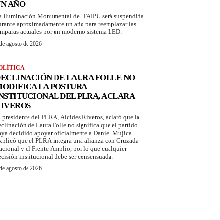
UN AÑO
a Iluminación Monumental de ITAIPU será suspendida
urante aproximadamente un año para reemplazar las
ámparas actuales por un moderno sistema LED.
de agosto de 2026
OLÍTICA
ECLINACIÓN DE LAURA FOLLE NO
ODIFICA LA POSTURA
NSTITUCIONAL DEL PLRA, ACLARA
RIVEROS
l presidente del PLRA, Alcides Riveros, aclaró que la
eclinación de Laura Folle no significa que el partido
aya decidido apoyar oficialmente a Daniel Mujica.
xplicó que el PLRA integra una alianza con Cruzada
acional y el Frente Amplio, por lo que cualquier
ecisión institucional debe ser consensuada.
de agosto de 2026