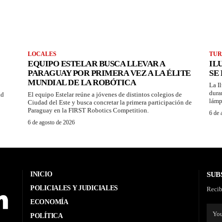
LOCALES
TUR
EQUIPO ESTELAR BUSCA LLEVAR A
IL
PARAGUAY POR PRIMERA VEZ A LA ÉLITE
SE
MUNDIAL DE LA ROBÓTICA
La I
dura
ad
El equipo Estelar reúne a jóvenes de distintos colegios de
lámp
Ciudad del Este y busca concretar la primera participación de
Paraguay en la FIRST Robotics Competition.
6 de 
6 de agosto de 2026
INICIO
SUB
POLICIALES Y JUDICIALES
Recib
ECONOMÍA
POLÍTICA