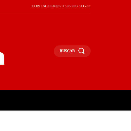
CONTÁCTENOS: +595 993 511788
BUSCAR
ICA
REGIÓN
FRONTERA
S