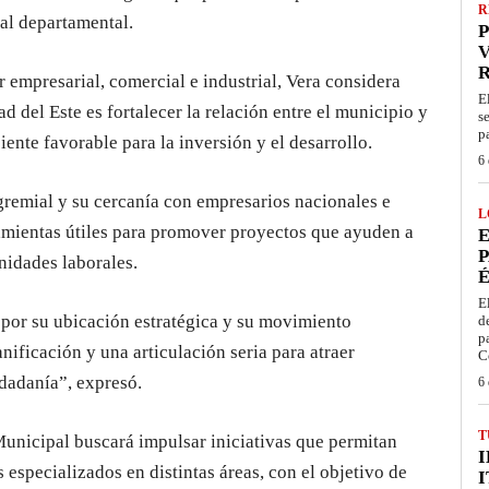
R
al departamental.
P
V
r empresarial, comercial e industrial, Vera considera
E
d del Este es fortalecer la relación entre el municipio y
s
p
ente favorable para la inversión y el desarrollo.
6 
gremial y su cercanía con empresarios nacionales e
L
amientas útiles para promover proyectos que ayuden a
E
P
nidades laborales.
É
E
 por su ubicación estratégica y su movimiento
d
p
nificación y una articulación seria para atraer
C
udadanía”, expresó.
6 
T
Municipal buscará impulsar iniciativas que permitan
 especializados en distintas áreas, con el objetivo de
I