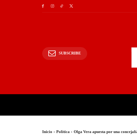
SUBSCRIBE
INICIO
POLICIALES Y
Inicio
Política
Olga Vera apuesta por una concejalía