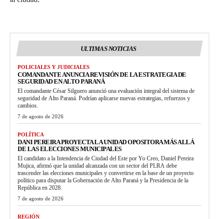
ULTIMAS NOTICIAS
POLICIALES Y JUDICIALES
COMANDANTE ANUNCIA REVISIÓN DE LA ESTRATEGIA DE
SEGURIDAD EN ALTO PARANÁ
El comandante César Silguero anunció una evaluación integral del sistema de
seguridad de Alto Paraná. Podrían aplicarse nuevas estrategias, refuerzos y
cambios.
7 de agosto de 2026
POLÍTICA
DANI PEREIRA PROYECTA LA UNIDAD OPOSITORA MÁS ALLÁ
DE LAS ELECCIONES MUNICIPALES
El candidato a la Intendencia de Ciudad del Este por Yo Creo, Daniel Pereira
Mujica, afirmó que la unidad alcanzada con un sector del PLRA debe
trascender las elecciones municipales y convertirse en la base de un proyecto
político para disputar la Gobernación de Alto Paraná y la Presidencia de la
República en 2028.
7 de agosto de 2026
REGIÓN