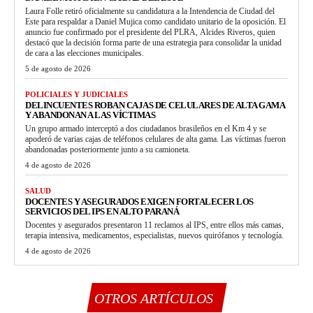
Laura Folle retiró oficialmente su candidatura a la Intendencia de Ciudad del
Este para respaldar a Daniel Mujica como candidato unitario de la oposición. El
anuncio fue confirmado por el presidente del PLRA, Alcides Riveros, quien
destacó que la decisión forma parte de una estrategia para consolidar la unidad
de cara a las elecciones municipales.
5 de agosto de 2026
POLICIALES Y JUDICIALES
DELINCUENTES ROBAN CAJAS DE CELULARES DE ALTA GAMA
Y ABANDONAN A LAS VÍCTIMAS
Un grupo armado interceptó a dos ciudadanos brasileños en el Km 4 y se
apoderó de varias cajas de teléfonos celulares de alta gama. Las víctimas fueron
abandonadas posteriormente junto a su camioneta.
4 de agosto de 2026
SALUD
DOCENTES Y ASEGURADOS EXIGEN FORTALECER LOS
SERVICIOS DEL IPS EN ALTO PARANÁ
Docentes y asegurados presentaron 11 reclamos al IPS, entre ellos más camas,
terapia intensiva, medicamentos, especialistas, nuevos quirófanos y tecnología.
4 de agosto de 2026
OTROS ARTÍCULOS