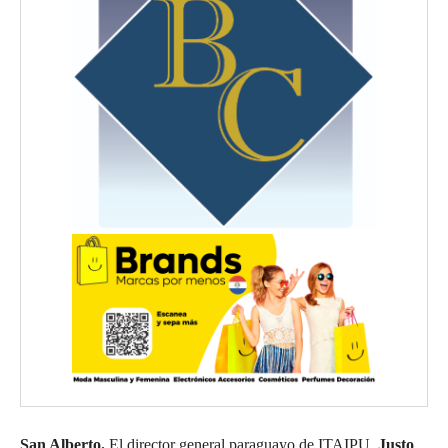
San Alberto.
El director general paraguayo de ITAIPU,
Justo