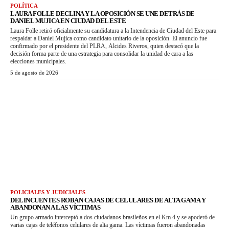
POLÍTICA
LAURA FOLLE DECLINA Y LA OPOSICIÓN SE UNE DETRÁS DE
DANIEL MUJICA EN CIUDAD DEL ESTE
Laura Folle retiró oficialmente su candidatura a la Intendencia de Ciudad del Este para
respaldar a Daniel Mujica como candidato unitario de la oposición. El anuncio fue
confirmado por el presidente del PLRA, Alcides Riveros, quien destacó que la
decisión forma parte de una estrategia para consolidar la unidad de cara a las
elecciones municipales.
5 de agosto de 2026
POLICIALES Y JUDICIALES
DELINCUENTES ROBAN CAJAS DE CELULARES DE ALTA GAMA Y
ABANDONAN A LAS VÍCTIMAS
Un grupo armado interceptó a dos ciudadanos brasileños en el Km 4 y se apoderó de
varias cajas de teléfonos celulares de alta gama. Las víctimas fueron abandonadas