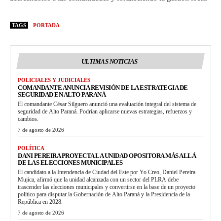
TAGS
PORTADA
ULTIMAS NOTICIAS
POLICIALES Y JUDICIALES
COMANDANTE ANUNCIA REVISIÓN DE LA ESTRATEGIA DE
SEGURIDAD EN ALTO PARANÁ
El comandante César Silguero anunció una evaluación integral del sistema de
seguridad de Alto Paraná. Podrían aplicarse nuevas estrategias, refuerzos y
cambios.
7 de agosto de 2026
POLÍTICA
DANI PEREIRA PROYECTA LA UNIDAD OPOSITORA MÁS ALLÁ
DE LAS ELECCIONES MUNICIPALES
El candidato a la Intendencia de Ciudad del Este por Yo Creo, Daniel Pereira
Mujica, afirmó que la unidad alcanzada con un sector del PLRA debe
trascender las elecciones municipales y convertirse en la base de un proyecto
político para disputar la Gobernación de Alto Paraná y la Presidencia de la
República en 2028.
7 de agosto de 2026