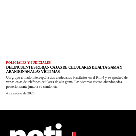
POLICIALES Y JUDICIALES
DELINCUENTES ROBAN CAJAS DE CELULARES DE ALTA GAMA Y
ABANDONAN A LAS VÍCTIMAS
Un grupo armado interceptó a dos ciudadanos brasileños en el Km 4 y se apoderó de
varias cajas de teléfonos celulares de alta gama. Las víctimas fueron abandonadas
posteriormente junto a su camioneta.
4 de agosto de 2026