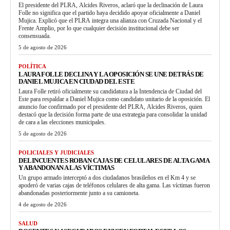
El presidente del PLRA, Alcides Riveros, aclaró que la declinación de Laura
Folle no significa que el partido haya decidido apoyar oficialmente a Daniel
Mujica. Explicó que el PLRA integra una alianza con Cruzada Nacional y el
Frente Amplio, por lo que cualquier decisión institucional debe ser
consensuada.
5 de agosto de 2026
POLÍTICA
LAURA FOLLE DECLINA Y LA OPOSICIÓN SE UNE DETRÁS DE
DANIEL MUJICA EN CIUDAD DEL ESTE
Laura Folle retiró oficialmente su candidatura a la Intendencia de Ciudad del
Este para respaldar a Daniel Mujica como candidato unitario de la oposición. El
anuncio fue confirmado por el presidente del PLRA, Alcides Riveros, quien
destacó que la decisión forma parte de una estrategia para consolidar la unidad
de cara a las elecciones municipales.
5 de agosto de 2026
POLICIALES Y JUDICIALES
DELINCUENTES ROBAN CAJAS DE CELULARES DE ALTA GAMA
Y ABANDONAN A LAS VÍCTIMAS
Un grupo armado interceptó a dos ciudadanos brasileños en el Km 4 y se
apoderó de varias cajas de teléfonos celulares de alta gama. Las víctimas fueron
abandonadas posteriormente junto a su camioneta.
4 de agosto de 2026
SALUD