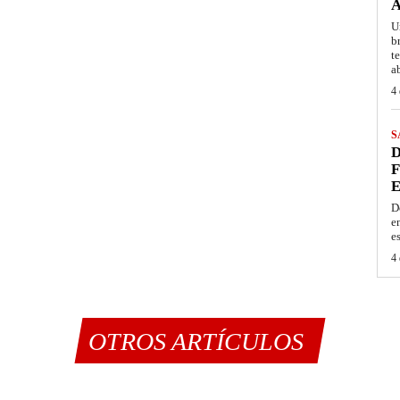
A
U
b
t
a
4 
S
D
F
E
D
e
e
4 
OTROS ARTÍCULOS