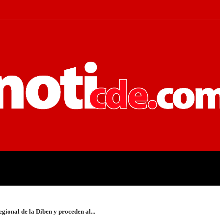
 JUDICIALES
ECONOMÍA
POLÍT
ional de la Diben y proceden al...