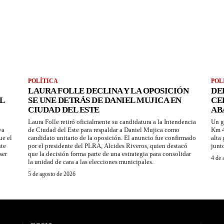
POLÍTICA
POL
LAURA FOLLE DECLINA Y LA OPOSICIÓN
DE
L
SE UNE DETRÁS DE DANIEL MUJICA EN
CE
CIUDAD DEL ESTE
AB
Laura Folle retiró oficialmente su candidatura a la Intendencia
Un g
ya
de Ciudad del Este para respaldar a Daniel Mujica como
Km 4
ue el
candidato unitario de la oposición. El anuncio fue confirmado
alta
nte
por el presidente del PLRA, Alcides Riveros, quien destacó
junt
ser
que la decisión forma parte de una estrategia para consolidar
4 de 
la unidad de cara a las elecciones municipales.
5 de agosto de 2026