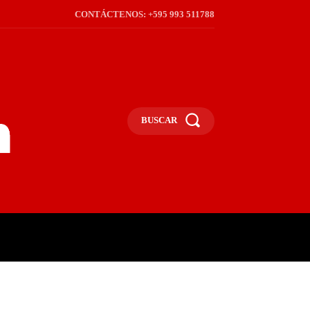
CONTÁCTENOS: +595 993 511788
BUSCAR
ICA
REGIÓN
FRONTERA
S