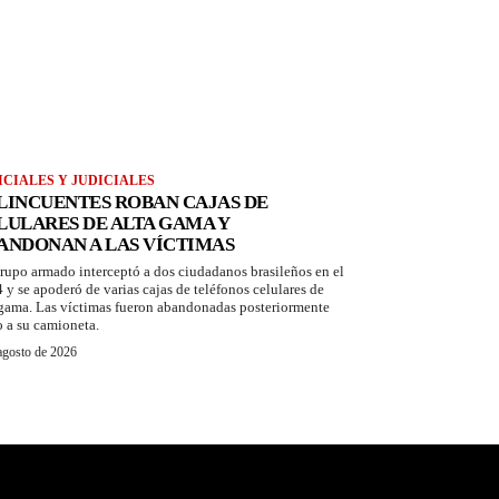
ICIALES Y JUDICIALES
LINCUENTES ROBAN CAJAS DE
LULARES DE ALTA GAMA Y
ANDONAN A LAS VÍCTIMAS
rupo armado interceptó a dos ciudadanos brasileños en el
 y se apoderó de varias cajas de teléfonos celulares de
 gama. Las víctimas fueron abandonadas posteriormente
o a su camioneta.
agosto de 2026