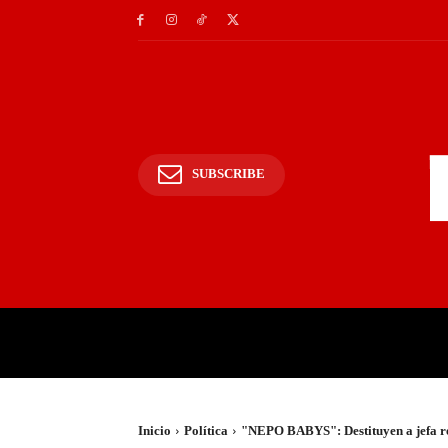
SUBSCRIBE
INICIO
POLICIALES Y
Inicio
Política
"NEPO BABYS": Destituyen a jefa reg