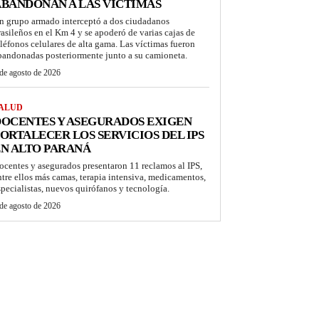
BANDONAN A LAS VÍCTIMAS
n grupo armado interceptó a dos ciudadanos
rasileños en el Km 4 y se apoderó de varias cajas de
eléfonos celulares de alta gama. Las víctimas fueron
bandonadas posteriormente junto a su camioneta.
de agosto de 2026
ALUD
OCENTES Y ASEGURADOS EXIGEN
ORTALECER LOS SERVICIOS DEL IPS
N ALTO PARANÁ
ocentes y asegurados presentaron 11 reclamos al IPS,
ntre ellos más camas, terapia intensiva, medicamentos,
specialistas, nuevos quirófanos y tecnología.
de agosto de 2026