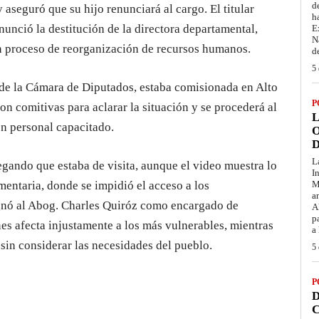
d
 aseguró que su hijo renunciará al cargo. El titular
h
nunció la destitución de la directora departamental,
E
N
n proceso de reorganización de recursos humanos.
d
5 
de la Cámara de Diputados, estaba comisionada en Alto
P
on comitivas para aclarar la situación y se procederá al
L
on personal capacitado.
O
D
L
gando que estaba de visita, aunque el video muestra lo
I
amentaria, donde se impidió el acceso a los
M
a
ignó al Abog. Charles Quiróz como encargado de
A
p
nes afecta injustamente a los más vulnerables, mientras
a
 sin considerar las necesidades del pueblo.
5 
P
D
C