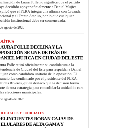
eclinación de Laura Folle no significa que el partido
aya decidido apoyar oficialmente a Daniel Mujica.
xplicó que el PLRA integra una alianza con Cruzada
acional y el Frente Amplio, por lo que cualquier
ecisión institucional debe ser consensuada.
de agosto de 2026
OLÍTICA
AURA FOLLE DECLINA Y LA
POSICIÓN SE UNE DETRÁS DE
ANIEL MUJICA EN CIUDAD DEL ESTE
aura Folle retiró oficialmente su candidatura a la
ntendencia de Ciudad del Este para respaldar a Daniel
ujica como candidato unitario de la oposición. El
nuncio fue confirmado por el presidente del PLRA,
lcides Riveros, quien destacó que la decisión forma
arte de una estrategia para consolidar la unidad de cara
 las elecciones municipales.
de agosto de 2026
OLICIALES Y JUDICIALES
ELINCUENTES ROBAN CAJAS DE
ELULARES DE ALTA GAMA Y