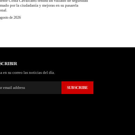
uente Costa Cavalcanti tendrá un vallado de seguridad
amado por la ciudadanía y mejoras en su pasarela
onal.
agosto de 2026
SCRIBIR
a en su correo las noticias del día.
SUBSCRIBE