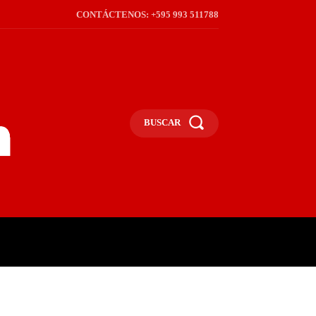
CONTÁCTENOS: +595 993 511788
BUSCAR
ICA
REGIÓN
FRONTERA
S