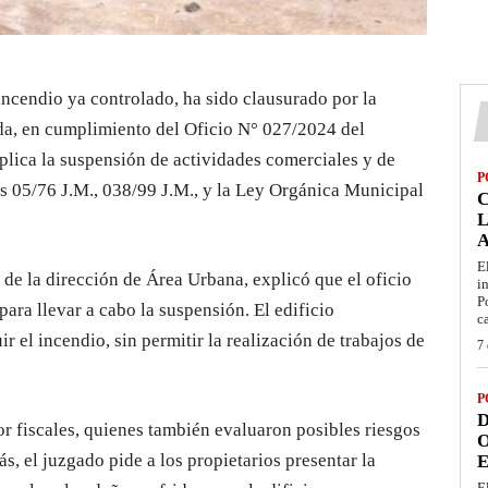
 incendio ya controlado, ha sido clausurado por la
da, en cumplimiento del Oficio N° 027/2024 del
plica la suspensión de actividades comerciales y de
P
s 05/76 J.M., 038/99 J.M., y la Ley Orgánica Municipal
L
E
a de la dirección de Área Urbana, explicó que el oficio
i
P
 para llevar a cabo la suspensión. El edificio
c
 el incendio, sin permitir la realización de trabajos de
7 
P
D
or fiscales, quienes también evaluaron posibles riesgos
O
s, el juzgado pide a los propietarios presentar la
E
E