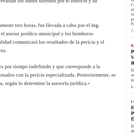
 evaluar los daños sufridos por el edificio y su
C
a
e
p
P
ente tres horas, fue llevada a cabo por el Ing.
7 
, el asesor jurídico municipal y los bomberos
lidad comunicará los resultados de la pericia y el
R
esa.
P
V
 es por tiempo indefinido y que corresponde a la
E
onados con la pericia especializada. Posteriormente, se
s
p
a, según lo determine la asesoría jurídica.»
6 
L
E
P
É
E
d