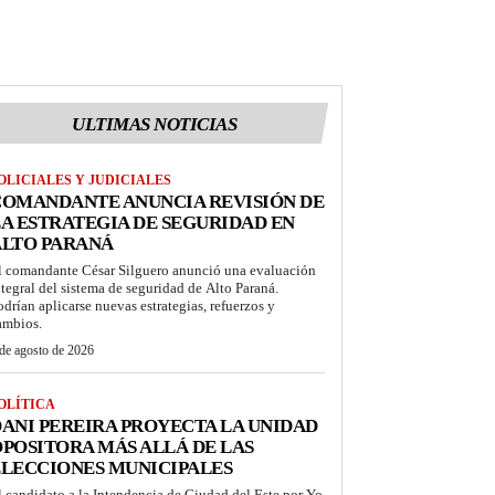
ULTIMAS NOTICIAS
OLICIALES Y JUDICIALES
COMANDANTE ANUNCIA REVISIÓN DE
A ESTRATEGIA DE SEGURIDAD EN
ALTO PARANÁ
l comandante César Silguero anunció una evaluación
ntegral del sistema de seguridad de Alto Paraná.
odrían aplicarse nuevas estrategias, refuerzos y
ambios.
de agosto de 2026
OLÍTICA
ANI PEREIRA PROYECTA LA UNIDAD
POSITORA MÁS ALLÁ DE LAS
LECCIONES MUNICIPALES
l candidato a la Intendencia de Ciudad del Este por Yo