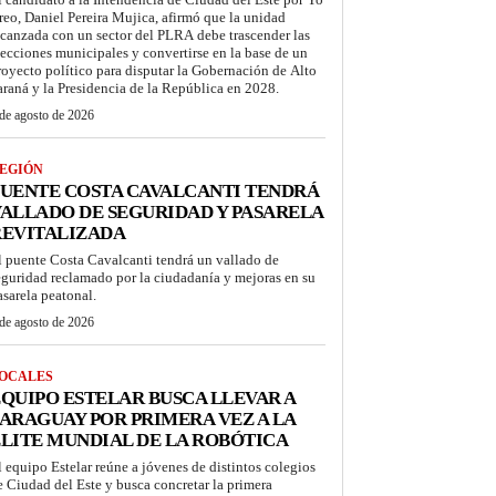
reo, Daniel Pereira Mujica, afirmó que la unidad
lcanzada con un sector del PLRA debe trascender las
lecciones municipales y convertirse en la base de un
royecto político para disputar la Gobernación de Alto
araná y la Presidencia de la República en 2028.
de agosto de 2026
EGIÓN
UENTE COSTA CAVALCANTI TENDRÁ
ALLADO DE SEGURIDAD Y PASARELA
REVITALIZADA
l puente Costa Cavalcanti tendrá un vallado de
eguridad reclamado por la ciudadanía y mejoras en su
asarela peatonal.
de agosto de 2026
OCALES
QUIPO ESTELAR BUSCA LLEVAR A
ARAGUAY POR PRIMERA VEZ A LA
LITE MUNDIAL DE LA ROBÓTICA
l equipo Estelar reúne a jóvenes de distintos colegios
e Ciudad del Este y busca concretar la primera