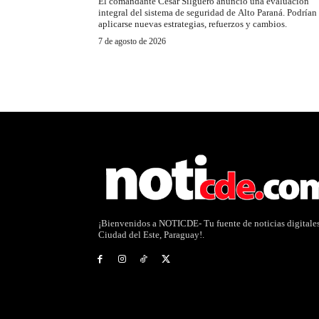
El comandante César Silguero anunció una evaluación
integral del sistema de seguridad de Alto Paraná. Podrían
aplicarse nuevas estrategias, refuerzos y cambios.
7 de agosto de 2026
¡Bienvenidos a NOTICDE- Tu fuente de noticias digitale
Ciudad del Este, Paraguay!.