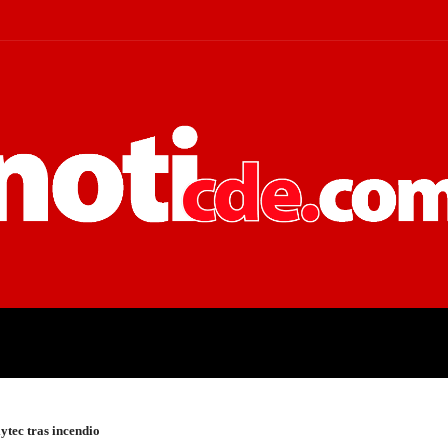
 JUDICIALES
ECONOMÍA
POLÍT
ytec tras incendio