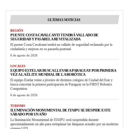
ULTIMAS NOTICIAS
REGIÓN
PUENTE COSTA CAVALCANTI TENDRÁ VALLADO DE
SEGURIDAD Y PASARELA REVITALIZADA
El puente Costa Cavalcanti tendrá un vallado de seguridad reclamado por la
ciudadanía y mejoras en su pasarela peatonal.
6 de agosto de 2026
LOCALES
EQUIPO ESTELAR BUSCA LLEVAR A PARAGUAY POR PRIMERA
VEZ A LA ÉLITE MUNDIAL DE LA ROBÓTICA
El equipo Estelar reúne a jóvenes de distintos colegios de Ciudad del Este y
busca concretar la primera participación de Paraguay en la FIRST Robotics
Competition.
6 de agosto de 2026
TURISMO
ILUMINACIÓN MONUMENTAL DE ITAIPU SE DESPIDE ESTE
SÁBADO POR UN AÑO
La Iluminación Monumental de ITAIPU será suspendida durante
aproximadamente un año para reemplazar las lámparas actuales por un moderno
sistema LED.