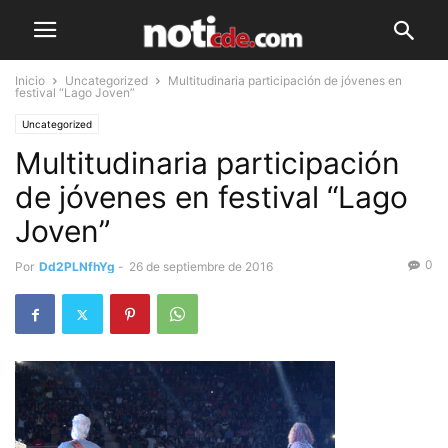
Inicio
Uncategorized
Multitudinaria participación de jóvenes en
festival “Lago Joven”
Uncategorized
Multitudinaria participación
de jóvenes en festival “Lago
Joven”
0
Por
Dd2PLNfhYg
-
26 de septiembre de 2016