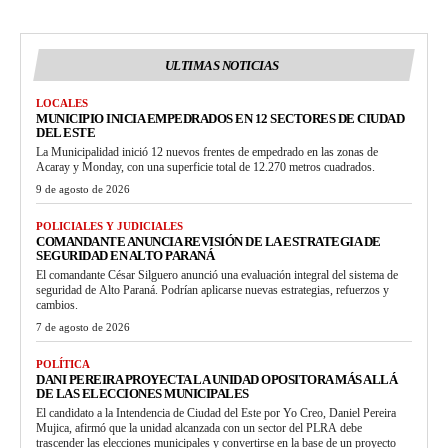
ULTIMAS NOTICIAS
LOCALES
MUNICIPIO INICIA EMPEDRADOS EN 12 SECTORES DE CIUDAD
DEL ESTE
La Municipalidad inició 12 nuevos frentes de empedrado en las zonas de
Acaray y Monday, con una superficie total de 12.270 metros cuadrados.
9 de agosto de 2026
POLICIALES Y JUDICIALES
COMANDANTE ANUNCIA REVISIÓN DE LA ESTRATEGIA DE
SEGURIDAD EN ALTO PARANÁ
El comandante César Silguero anunció una evaluación integral del sistema de
seguridad de Alto Paraná. Podrían aplicarse nuevas estrategias, refuerzos y
cambios.
7 de agosto de 2026
POLÍTICA
DANI PEREIRA PROYECTA LA UNIDAD OPOSITORA MÁS ALLÁ
DE LAS ELECCIONES MUNICIPALES
El candidato a la Intendencia de Ciudad del Este por Yo Creo, Daniel Pereira
Mujica, afirmó que la unidad alcanzada con un sector del PLRA debe
trascender las elecciones municipales y convertirse en la base de un proyecto