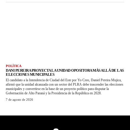
POLÍTICA
DANI PEREIRA PROYECTA LA UNIDAD OPOSITORA MÁS ALLÁ DE LAS
ELECCIONES MUNICIPALES
El candidato a la Intendencia de Ciudad del Este por Yo Creo, Daniel Pereira Mujica,
afirmó que la unidad alcanzada con un sector del PLRA debe trascender las elecciones
municipales y convertirse en la base de un proyecto político para disputar la
Gobernación de Alto Paraná y la Presidencia de la República en 2028.
7 de agosto de 2026