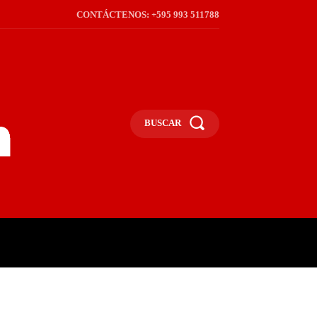
CONTÁCTENOS: +595 993 511788
BUSCAR
ICA
REGIÓN
FRONTERA
S