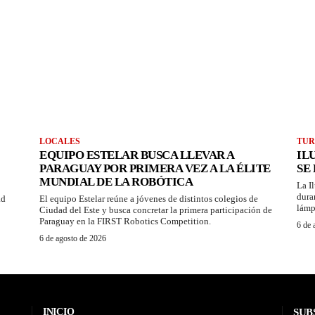
LOCALES
TUR
EQUIPO ESTELAR BUSCA LLEVAR A
IL
PARAGUAY POR PRIMERA VEZ A LA ÉLITE
SE
MUNDIAL DE LA ROBÓTICA
La I
dura
ad
El equipo Estelar reúne a jóvenes de distintos colegios de
lámp
Ciudad del Este y busca concretar la primera participación de
Paraguay en la FIRST Robotics Competition.
6 de 
6 de agosto de 2026
INICIO
SUB