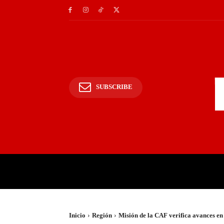
SUBSCRIBE
INICIO
POLICIALES Y
Inicio
Región
Misión de la CAF verifica avances en