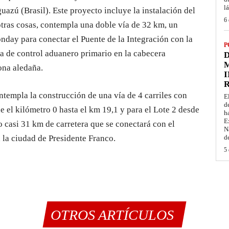
l
uazú (Brasil). Este proyecto incluye la instalación del
6 
otras cosas, contempla una doble vía de 32 km, un
nday para conectar el Puente de la Integración con la
P
ea de control aduanero primario en la cabecera
D
M
ona aledaña.
I
templa la construcción de una vía de 4 carriles con
E
d
e el kilómetro 0 hasta el km 19,1 y para el Lote 2 desde
h
E
o casi 31 km de carretera que se conectará con el
N
 la ciudad de Presidente Franco.
d
5 
OTROS ARTÍCULOS