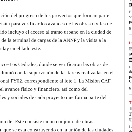
E
ción del progreso de los proyectos que forman parte
s
p
sita para verificar los avances de las obras civiles de
6 
rido incluyó el acceso al tramo urbano en la ciudad de
de la terminal de cargas de la ANNP y la visita a la
L
day en el lado este.
E
P
É
anco–Los Cedrales, donde se verificaron las obras de
E
d
culminó con la supervisión de las tareas realizadas en el
p
onal PY02, correspondiente al lote 1. La Misión CAF
C
l avance físico y financiero, así como del
6 
es y sociales de cada proyecto que forma parte del
T
I
no del Este consiste en un conjunto de obras
L
, que se está construyendo en la unión de las ciudades
d