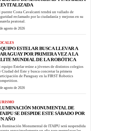
REVITALIZADA
l puente Costa Cavalcanti tendrá un vallado de
eguridad reclamado por la ciudadanía y mejoras en su
asarela peatonal.
de agosto de 2026
OCALES
QUIPO ESTELAR BUSCA LLEVAR A
ARAGUAY POR PRIMERA VEZ A LA
LITE MUNDIAL DE LA ROBÓTICA
l equipo Estelar reúne a jóvenes de distintos colegios
e Ciudad del Este y busca concretar la primera
articipación de Paraguay en la FIRST Robotics
ompetition.
de agosto de 2026
URISMO
ILUMINACIÓN MONUMENTAL DE
TAIPU SE DESPIDE ESTE SÁBADO POR
UN AÑO
a Iluminación Monumental de ITAIPU será suspendida
urante aproximadamente un año para reemplazar las