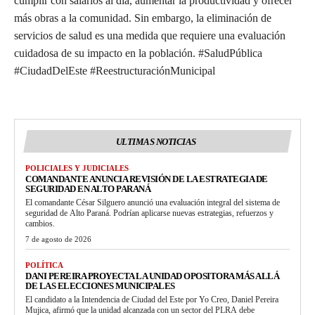
cumplir con salarios al día, aumentar la productividad y ofrecer
más obras a la comunidad. Sin embargo, la eliminación de
servicios de salud es una medida que requiere una evaluación
cuidadosa de su impacto en la población. #SaludPública
#CiudadDelEste #ReestructuraciónMunicipal
ULTIMAS NOTICIAS
POLICIALES Y JUDICIALES
COMANDANTE ANUNCIA REVISIÓN DE LA ESTRATEGIA DE
SEGURIDAD EN ALTO PARANÁ
El comandante César Silguero anunció una evaluación integral del sistema de
seguridad de Alto Paraná. Podrían aplicarse nuevas estrategias, refuerzos y
cambios.
7 de agosto de 2026
POLÍTICA
DANI PEREIRA PROYECTA LA UNIDAD OPOSITORA MÁS ALLÁ
DE LAS ELECCIONES MUNICIPALES
El candidato a la Intendencia de Ciudad del Este por Yo Creo, Daniel Pereira
Mujica, afirmó que la unidad alcanzada con un sector del PLRA debe