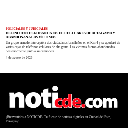
POLICIALES Y JUDICIALES
DELINCUENTES ROBAN CAJAS DE CELULARES DE ALTA GAMA Y
ABANDONAN A LAS VÍCTIMAS
Un grupo armado interceptó a dos ciudadanos brasileños en el Km 4 y se apoderó de
varias cajas de teléfonos celulares de alta gama. Las víctimas fueron abandonadas
posteriormente junto a su camioneta.
4 de agosto de 2026
¡Bienvenidos a NOTICDE- Tu fuente de noticias digitales en Ciudad del Este,
Paraguay!.