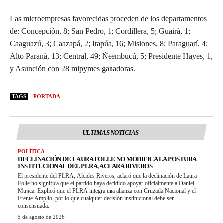
Las microempresas favorecidas proceden de los departamentos
de: Concepción, 8; San Pedro, 1; Cordillera, 5; Guairá, 1;
Caaguazú, 3; Caazapá, 2; Itapúa, 16; Misiones, 8; Paraguarí, 4;
Alto Paraná, 13; Central, 49; Ñeembucú, 5; Presidente Hayes, 1,
y Asunción con 28 mipymes ganadoras.
TAGS
PORTADA
ULTIMAS NOTICIAS
POLÍTICA
DECLINACIÓN DE LAURA FOLLE NO MODIFICA LA POSTURA
INSTITUCIONAL DEL PLRA, ACLARA RIVEROS
El presidente del PLRA, Alcides Riveros, aclaró que la declinación de Laura
Folle no significa que el partido haya decidido apoyar oficialmente a Daniel
Mujica. Explicó que el PLRA integra una alianza con Cruzada Nacional y el
Frente Amplio, por lo que cualquier decisión institucional debe ser
consensuada.
5 de agosto de 2026