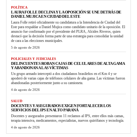
POLÍTICA
LAURA FOLLE DECLINA Y LA OPOSICIÓN SE UNE DETRÁS DE
DANIEL MUJICA EN CIUDAD DEL ESTE
Laura Folle retiró oficialmente su candidatura a la Intendencia de Ciudad del
Este para respaldar a Daniel Mujica como candidato unitario de la oposición. El
anuncio fue confirmado por el presidente del PLRA, Alcides Riveros, quien
destacó que la decisión forma parte de una estrategia para consolidar la unidad
de cara a las elecciones municipales.
5 de agosto de 2026
POLICIALES Y JUDICIALES
DELINCUENTES ROBAN CAJAS DE CELULARES DE ALTA GAMA
Y ABANDONAN A LAS VÍCTIMAS
Un grupo armado interceptó a dos ciudadanos brasileños en el Km 4 y se
apoderó de varias cajas de teléfonos celulares de alta gama. Las víctimas fueron
abandonadas posteriormente junto a su camioneta.
4 de agosto de 2026
SALUD
DOCENTES Y ASEGURADOS EXIGEN FORTALECER LOS
SERVICIOS DEL IPS EN ALTO PARANÁ
Docentes y asegurados presentaron 11 reclamos al IPS, entre ellos más camas,
terapia intensiva, medicamentos, especialistas, nuevos quirófanos y tecnología.
4 de agosto de 2026