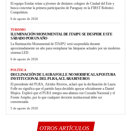
El equipo Estelar reúne a jóvenes de distintos colegios de Ciudad del Este y
busca concretar la primera participación de Paraguay en la FIRST Robotics
Competition.
6 de agosto de 2026
TURISMO
ILUMINACIÓN MONUMENTAL DE ITAIPU SE DESPIDE ESTE
SÁBADO POR UN AÑO
La Iluminación Monumental de ITAIPU será suspendida durante
aproximadamente un año para reemplazar las lámparas actuales por un moderno
sistema LED.
6 de agosto de 2026
POLÍTICA
DECLINACIÓN DE LAURA FOLLE NO MODIFICA LA POSTURA
INSTITUCIONAL DEL PLRA, ACLARA RIVEROS
El presidente del PLRA, Alcides Riveros, aclaró que la declinación de Laura
Folle no significa que el partido haya decidido apoyar oficialmente a Daniel
Mujica. Explicó que el PLRA integra una alianza con Cruzada Nacional y el
Frente Amplio, por lo que cualquier decisión institucional debe ser
consensuada.
5 de agosto de 2026
OTROS ARTÍCULOS