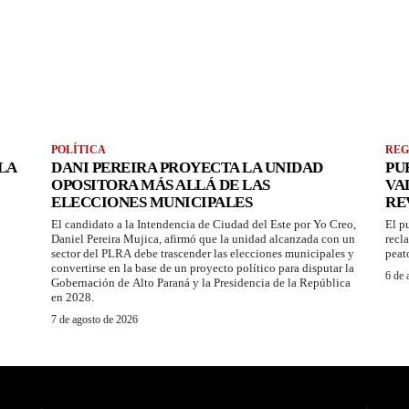
POLÍTICA
REG
LA
DANI PEREIRA PROYECTA LA UNIDAD
PU
OPOSITORA MÁS ALLÁ DE LAS
VA
ELECCIONES MUNICIPALES
RE
El candidato a la Intendencia de Ciudad del Este por Yo Creo,
El p
Daniel Pereira Mujica, afirmó que la unidad alcanzada con un
recl
sector del PLRA debe trascender las elecciones municipales y
peat
convertirse en la base de un proyecto político para disputar la
6 de 
Gobernación de Alto Paraná y la Presidencia de la República
en 2028.
7 de agosto de 2026