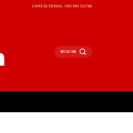
CONTÁCTENOS: +595 993 511788
BUSCAR
ICA
REGIÓN
FRONTERA
S