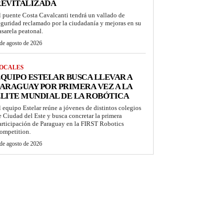
REVITALIZADA
l puente Costa Cavalcanti tendrá un vallado de
eguridad reclamado por la ciudadanía y mejoras en su
asarela peatonal.
de agosto de 2026
OCALES
QUIPO ESTELAR BUSCA LLEVAR A
ARAGUAY POR PRIMERA VEZ A LA
LITE MUNDIAL DE LA ROBÓTICA
l equipo Estelar reúne a jóvenes de distintos colegios
e Ciudad del Este y busca concretar la primera
articipación de Paraguay en la FIRST Robotics
ompetition.
de agosto de 2026