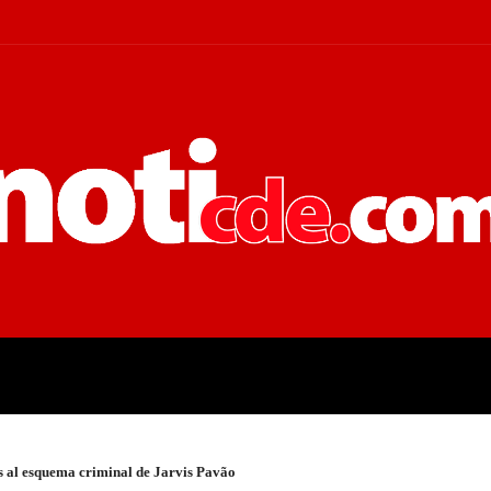
 JUDICIALES
ECONOMÍA
POLÍT
s al esquema criminal de Jarvis Pavão