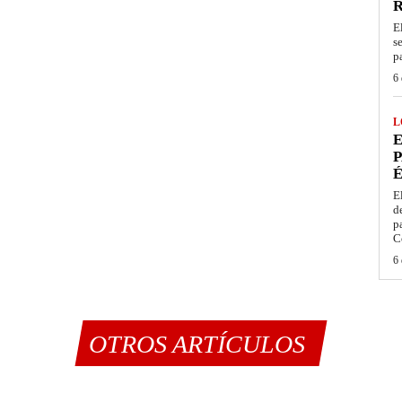
E
s
p
6 
L
E
P
É
E
d
p
C
6 
OTROS ARTÍCULOS