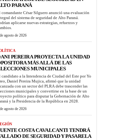
ALTO PARANÁ
l comandante César Silguero anunció una evaluación
ntegral del sistema de seguridad de Alto Paraná.
odrían aplicarse nuevas estrategias, refuerzos y
ambios.
de agosto de 2026
OLÍTICA
ANI PEREIRA PROYECTA LA UNIDAD
POSITORA MÁS ALLÁ DE LAS
LECCIONES MUNICIPALES
l candidato a la Intendencia de Ciudad del Este por Yo
reo, Daniel Pereira Mujica, afirmó que la unidad
lcanzada con un sector del PLRA debe trascender las
lecciones municipales y convertirse en la base de un
royecto político para disputar la Gobernación de Alto
araná y la Presidencia de la República en 2028.
de agosto de 2026
EGIÓN
UENTE COSTA CAVALCANTI TENDRÁ
ALLADO DE SEGURIDAD Y PASARELA