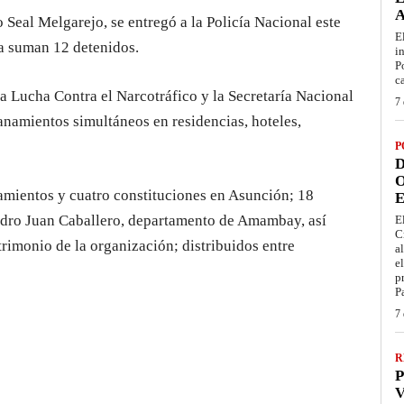
Seal Melgarejo, se entregó a la Policía Nacional este
E
ra suman 12 detenidos.
i
P
c
la Lucha Contra el Narcotráfico y la Secretaría Nacional
7 
anamientos simultáneos en residencias, hoteles,
P
D
O
amientos y cuatro constituciones en Asunción; 18
E
Pedro Juan Caballero, departamento de Amambay, así
E
C
rimonio de la organización; distribuidos entre
a
e
p
P
7 
R
P
V