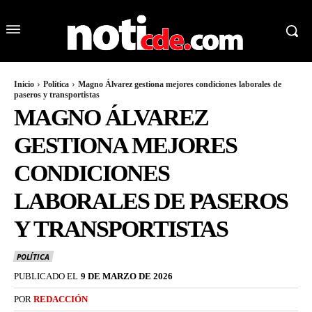
Inicio
Política
Magno Álvarez gestiona mejores condiciones laborales de
paseros y transportistas
MAGNO ÁLVAREZ
GESTIONA MEJORES
CONDICIONES
LABORALES DE PASEROS
Y TRANSPORTISTAS
POLÍTICA
PUBLICADO EL
9 DE MARZO DE 2026
POR
REDACCIÓN