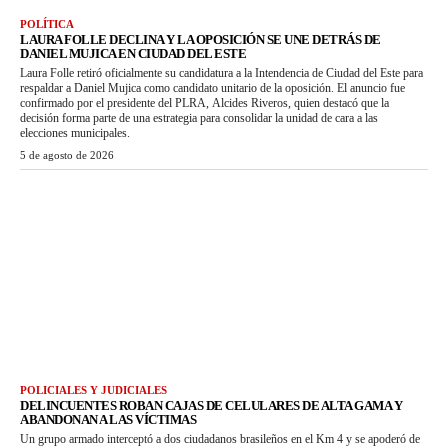
POLÍTICA
LAURA FOLLE DECLINA Y LA OPOSICIÓN SE UNE DETRÁS DE
DANIEL MUJICA EN CIUDAD DEL ESTE
Laura Folle retiró oficialmente su candidatura a la Intendencia de Ciudad del Este para
respaldar a Daniel Mujica como candidato unitario de la oposición. El anuncio fue
confirmado por el presidente del PLRA, Alcides Riveros, quien destacó que la
decisión forma parte de una estrategia para consolidar la unidad de cara a las
elecciones municipales.
5 de agosto de 2026
POLICIALES Y JUDICIALES
DELINCUENTES ROBAN CAJAS DE CELULARES DE ALTA GAMA Y
ABANDONAN A LAS VÍCTIMAS
Un grupo armado interceptó a dos ciudadanos brasileños en el Km 4 y se apoderó de