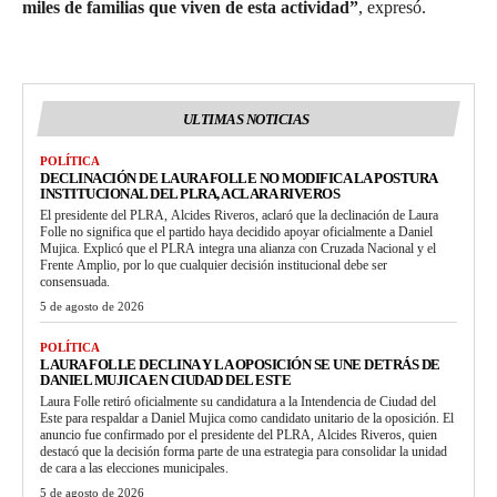
miles de familias que viven de esta actividad”
, expresó.
ULTIMAS NOTICIAS
POLÍTICA
DECLINACIÓN DE LAURA FOLLE NO MODIFICA LA POSTURA
INSTITUCIONAL DEL PLRA, ACLARA RIVEROS
El presidente del PLRA, Alcides Riveros, aclaró que la declinación de Laura
Folle no significa que el partido haya decidido apoyar oficialmente a Daniel
Mujica. Explicó que el PLRA integra una alianza con Cruzada Nacional y el
Frente Amplio, por lo que cualquier decisión institucional debe ser
consensuada.
5 de agosto de 2026
POLÍTICA
LAURA FOLLE DECLINA Y LA OPOSICIÓN SE UNE DETRÁS DE
DANIEL MUJICA EN CIUDAD DEL ESTE
Laura Folle retiró oficialmente su candidatura a la Intendencia de Ciudad del
Este para respaldar a Daniel Mujica como candidato unitario de la oposición. El
anuncio fue confirmado por el presidente del PLRA, Alcides Riveros, quien
destacó que la decisión forma parte de una estrategia para consolidar la unidad
de cara a las elecciones municipales.
5 de agosto de 2026