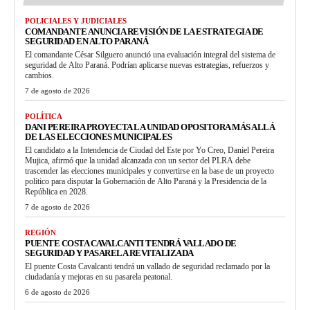
POLICIALES Y JUDICIALES
COMANDANTE ANUNCIA REVISIÓN DE LA ESTRATEGIA DE
SEGURIDAD EN ALTO PARANÁ
El comandante César Silguero anunció una evaluación integral del sistema de
seguridad de Alto Paraná. Podrían aplicarse nuevas estrategias, refuerzos y
cambios.
7 de agosto de 2026
POLÍTICA
DANI PEREIRA PROYECTA LA UNIDAD OPOSITORA MÁS ALLÁ
DE LAS ELECCIONES MUNICIPALES
El candidato a la Intendencia de Ciudad del Este por Yo Creo, Daniel Pereira
Mujica, afirmó que la unidad alcanzada con un sector del PLRA debe
trascender las elecciones municipales y convertirse en la base de un proyecto
político para disputar la Gobernación de Alto Paraná y la Presidencia de la
República en 2028.
7 de agosto de 2026
REGIÓN
PUENTE COSTA CAVALCANTI TENDRÁ VALLADO DE
SEGURIDAD Y PASARELA REVITALIZADA
El puente Costa Cavalcanti tendrá un vallado de seguridad reclamado por la
ciudadanía y mejoras en su pasarela peatonal.
6 de agosto de 2026