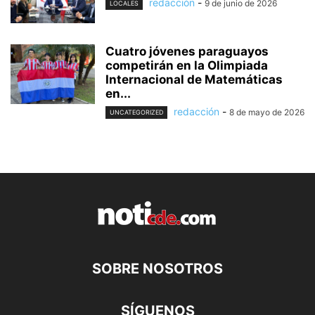
redacción
-
9 de junio de 2026
LOCALES
Cuatro jóvenes paraguayos
competirán en la Olimpiada
Internacional de Matemáticas
en...
redacción
-
8 de mayo de 2026
UNCATEGORIZED
SOBRE NOSOTROS
SÍGUENOS