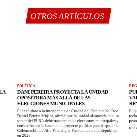
OTROS ARTÍCULOS
POLÍTICA
REG
LA
DANI PEREIRA PROYECTA LA UNIDAD
PU
OPOSITORA MÁS ALLÁ DE LAS
VA
ELECCIONES MUNICIPALES
RE
El candidato a la Intendencia de Ciudad del Este por Yo Creo,
El p
Daniel Pereira Mujica, afirmó que la unidad alcanzada con un
recl
sector del PLRA debe trascender las elecciones municipales y
peat
convertirse en la base de un proyecto político para disputar la
6 de 
Gobernación de Alto Paraná y la Presidencia de la República
en 2028.