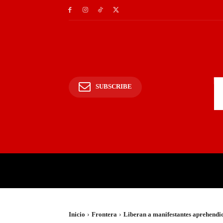
SUBSCRIBE
INICIO
POLICIALES Y
Inicio
Frontera
Liberan a manifestantes aprehendid