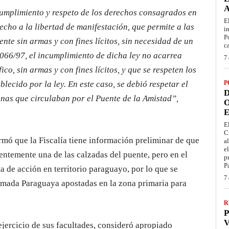
cumplimiento y respeto de los derechos consagrados en
E
echo a la libertad de manifestación, que permite a las
i
P
nte sin armas y con fines lícitos, sin necesidad de un
c
066/97, el incumplimiento de dicha ley no acarrea
7 
co, sin armas y con fines lícitos, y que se respeten los
blecido por la ley. En este caso, se debió respetar el
P
D
onas que circulaban por el Puente de la Amistad”,
O
E
E
C
irmó que la Fiscalía tiene información preliminar de que
a
e
ntemente una de las calzadas del puente, pero en el
p
P
ta de acción en territorio paraguayo, por lo que se
7 
Armada Paraguaya apostadas en la zona primaria para
R
P
V
l ejercicio de sus facultades, consideró apropiado