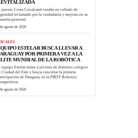
REVITALIZADA
l puente Costa Cavalcanti tendrá un vallado de
eguridad reclamado por la ciudadanía y mejoras en su
asarela peatonal.
de agosto de 2026
OCALES
QUIPO ESTELAR BUSCA LLEVAR A
ARAGUAY POR PRIMERA VEZ A LA
LITE MUNDIAL DE LA ROBÓTICA
l equipo Estelar reúne a jóvenes de distintos colegios
e Ciudad del Este y busca concretar la primera
articipación de Paraguay en la FIRST Robotics
ompetition.
de agosto de 2026