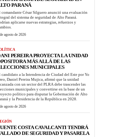
ALTO PARANÁ
l comandante César Silguero anunció una evaluación
ntegral del sistema de seguridad de Alto Paraná.
odrían aplicarse nuevas estrategias, refuerzos y
ambios.
de agosto de 2026
OLÍTICA
ANI PEREIRA PROYECTA LA UNIDAD
POSITORA MÁS ALLÁ DE LAS
LECCIONES MUNICIPALES
l candidato a la Intendencia de Ciudad del Este por Yo
reo, Daniel Pereira Mujica, afirmó que la unidad
lcanzada con un sector del PLRA debe trascender las
lecciones municipales y convertirse en la base de un
royecto político para disputar la Gobernación de Alto
araná y la Presidencia de la República en 2028.
de agosto de 2026
EGIÓN
UENTE COSTA CAVALCANTI TENDRÁ
ALLADO DE SEGURIDAD Y PASARELA