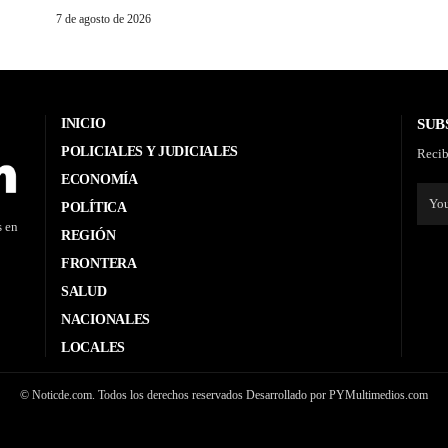
7 de agosto de 2026
INICIO
SUB
POLICIALES Y JUDICIALES
Recib
ECONOMÍA
POLÍTICA
s en
REGIÓN
FRONTERA
SALUD
NACIONALES
LOCALES
© Noticde.com. Todos los derechos reservados Desarrollado por PYMultimedios.com