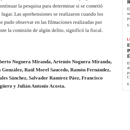
continuar la pesquisa para determinar si se cometió
E
 lugar. Las aprehensiones se realizaron cuando los
s
p
se pudo observar en las filmaciones realizadas por
6 
e la comisión de algún delito, significó la fiscal.
L
E
P
É
berto Noguera Miranda, Artemio Noguera Miranda,
E
d
a González, Raúl Morel Saucedo, Ramón Fernández,
p
C
rales Sánchez, Salvador Ramírez Páez, Francisco
6 
güero y Julián Antonio Acosta.