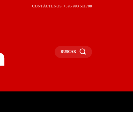
CONTÁCTENOS: +595 993 511788
BUSCAR
ICA
REGIÓN
FRONTERA
S