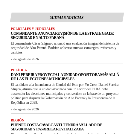
ULTIMAS NOTICIAS
POLICIALES Y JUDICIALES
COMANDANTE ANUNCIA REVISIÓN DE LA ESTRATEGIA DE
SEGURIDAD EN ALTO PARANÁ
El comandante César Silguero anunció una evaluación integral del sistema de
seguridad de Alto Paraná. Podrían aplicarse nuevas estrategias, refuerzos y
cambios.
7 de agosto de 2026
POLÍTICA
DANI PEREIRA PROYECTA LA UNIDAD OPOSITORA MÁS ALLÁ
DE LAS ELECCIONES MUNICIPALES
El candidato a la Intendencia de Ciudad del Este por Yo Creo, Daniel Pereira
Mujica, afirmó que la unidad alcanzada con un sector del PLRA debe
trascender las elecciones municipales y convertirse en la base de un proyecto
político para disputar la Gobernación de Alto Paraná y la Presidencia de la
República en 2028.
7 de agosto de 2026
REGIÓN
PUENTE COSTA CAVALCANTI TENDRÁ VALLADO DE
SEGURIDAD Y PASARELA REVITALIZADA