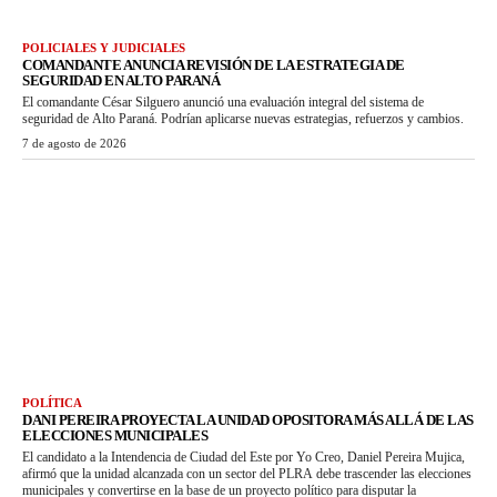
POLICIALES Y JUDICIALES
COMANDANTE ANUNCIA REVISIÓN DE LA ESTRATEGIA DE
SEGURIDAD EN ALTO PARANÁ
El comandante César Silguero anunció una evaluación integral del sistema de
seguridad de Alto Paraná. Podrían aplicarse nuevas estrategias, refuerzos y cambios.
7 de agosto de 2026
POLÍTICA
DANI PEREIRA PROYECTA LA UNIDAD OPOSITORA MÁS ALLÁ DE LAS
ELECCIONES MUNICIPALES
El candidato a la Intendencia de Ciudad del Este por Yo Creo, Daniel Pereira Mujica,
afirmó que la unidad alcanzada con un sector del PLRA debe trascender las elecciones
municipales y convertirse en la base de un proyecto político para disputar la