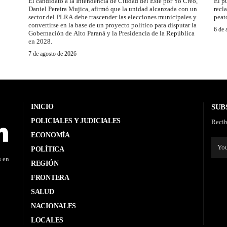
El candidato a la Intendencia de Ciudad del Este por Yo Creo,
El p
Daniel Pereira Mujica, afirmó que la unidad alcanzada con un
recl
sector del PLRA debe trascender las elecciones municipales y
peat
convertirse en la base de un proyecto político para disputar la
6 de 
Gobernación de Alto Paraná y la Presidencia de la República
en 2028.
7 de agosto de 2026
INICIO
SUB
POLICIALES Y JUDICIALES
Recib
ECONOMÍA
POLÍTICA
s en
REGIÓN
FRONTERA
SALUD
NACIONALES
LOCALES