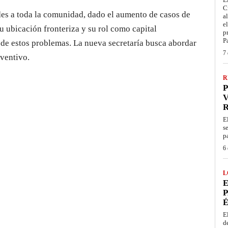
C
des a toda la comunidad, dado el aumento de casos de
a
e
su ubicación fronteriza y su rol como capital
p
P
 de estos problemas. La nueva secretaría busca abordar
7 
eventivo.
R
P
V
E
s
p
6 
L
E
P
É
E
d