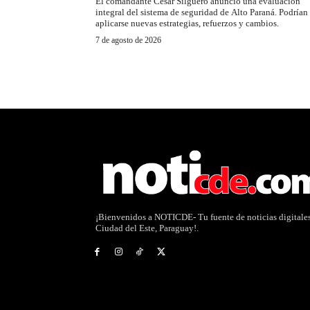
El comandante César Silguero anunció una evaluación
integral del sistema de seguridad de Alto Paraná. Podrían
aplicarse nuevas estrategias, refuerzos y cambios.
7 de agosto de 2026
¡Bienvenidos a NOTICDE- Tu fuente de noticias digitale
Ciudad del Este, Paraguay!.