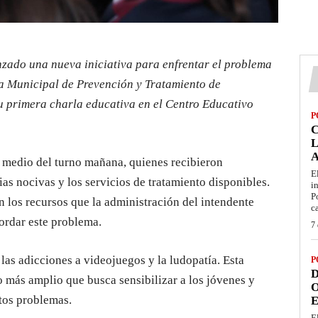
zado una nueva iniciativa para enfrentar el problema
ría Municipal de Prevención y Tratamiento de
su primera charla educativa en el Centro Educativo
P
L
l medio del turno mañana, quienes recibieron
E
as nocivas y los servicios de tratamiento disponibles.
i
P
n los recursos que la administración del intendente
c
ordar este problema.
7 
las adicciones a videojuegos y la ludopatía. Esta
P
D
 más amplio que busca sensibilizar a los jóvenes y
O
stos problemas.
E
E