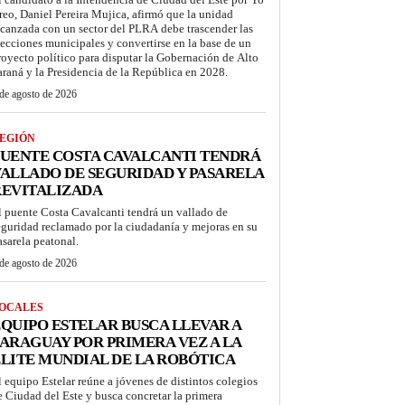
reo, Daniel Pereira Mujica, afirmó que la unidad
lcanzada con un sector del PLRA debe trascender las
lecciones municipales y convertirse en la base de un
royecto político para disputar la Gobernación de Alto
araná y la Presidencia de la República en 2028.
de agosto de 2026
EGIÓN
UENTE COSTA CAVALCANTI TENDRÁ
ALLADO DE SEGURIDAD Y PASARELA
REVITALIZADA
l puente Costa Cavalcanti tendrá un vallado de
eguridad reclamado por la ciudadanía y mejoras en su
asarela peatonal.
de agosto de 2026
OCALES
QUIPO ESTELAR BUSCA LLEVAR A
ARAGUAY POR PRIMERA VEZ A LA
LITE MUNDIAL DE LA ROBÓTICA
l equipo Estelar reúne a jóvenes de distintos colegios
e Ciudad del Este y busca concretar la primera