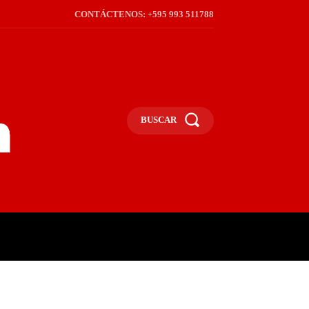
CONTÁCTENOS: +595 993 511788
BUSCAR
ICA
REGIÓN
FRONTERA
S