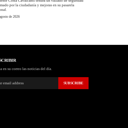
uente Costa Cavalcanti tendrá un vallado de seguridad
amado por la ciudadanía y mejoras en su pasarela
onal.
agosto de 2026
SCRIBIR
a en su correo las noticias del día.
SUBSCRIBE