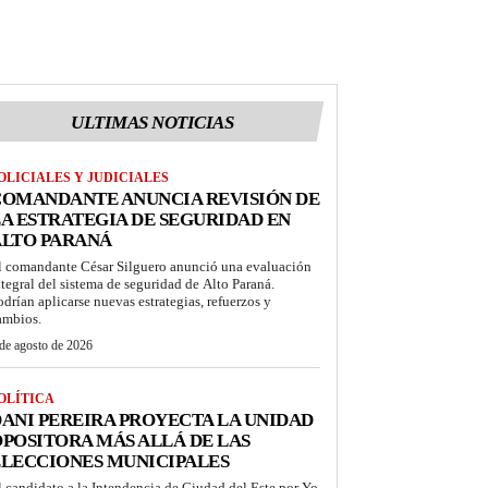
ULTIMAS NOTICIAS
OLICIALES Y JUDICIALES
COMANDANTE ANUNCIA REVISIÓN DE
A ESTRATEGIA DE SEGURIDAD EN
ALTO PARANÁ
l comandante César Silguero anunció una evaluación
ntegral del sistema de seguridad de Alto Paraná.
odrían aplicarse nuevas estrategias, refuerzos y
ambios.
de agosto de 2026
OLÍTICA
ANI PEREIRA PROYECTA LA UNIDAD
POSITORA MÁS ALLÁ DE LAS
LECCIONES MUNICIPALES
l candidato a la Intendencia de Ciudad del Este por Yo