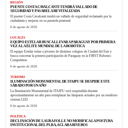
REGIÓN
PUENTE COSTA CAVALCANTI TENDRÁ VALLADO DE
SEGURIDAD Y PASARELA REVITALIZADA
El puente Costa Cavalcanti tendrá un vallado de seguridad reclamado por la
ciudadanía y mejoras en su pasarela peatonal.
6 de agosto de 2026
LOCALES
EQUIPO ESTELAR BUSCA LLEVAR A PARAGUAY POR PRIMERA
VEZ A LA ÉLITE MUNDIAL DE LA ROBÓTICA
El equipo Estelar reúne a jóvenes de distintos colegios de Ciudad del Este y
busca concretar la primera participación de Paraguay en la FIRST Robotics
Competition.
6 de agosto de 2026
TURISMO
ILUMINACIÓN MONUMENTAL DE ITAIPU SE DESPIDE ESTE
SÁBADO POR UN AÑO
La Iluminación Monumental de ITAIPU será suspendida durante
aproximadamente un año para reemplazar las lámparas actuales por un moderno
sistema LED.
6 de agosto de 2026
POLÍTICA
DECLINACIÓN DE LAURA FOLLE NO MODIFICA LA POSTURA
INSTITUCIONAL DEL PLRA, ACLARA RIVEROS